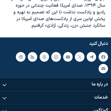
دنبال کنید
سال
۱۳۹۴
، صدای آمریکا فعالیت چندانی در حوزه
مستندها
فرهنگ و زندگی
رادیو و پادکست نداشت تا این که تصمیم به تهیه و
حقوق شهروندی
انتخابات ریاست جمهوری آمریکا ۲۰۲۴
پخش اولین سری از پادکست‌های صدای آمریکا در
اقتصادی
حمله جمهوری اسلامی به اسرائیل
سالگرد جنبش «زن، زندگی، آزادی» گرفتیم
.
رمز مهسا
علم و فناوری
زبانهای مختلف
اسرائیل در جنگ
ورزش زنان در ایران
دنبال کنید
گالری عکس
اعتراضات زن، زندگی، آزادی
آرشیو پخش زنده
مجموعه مستندهای دادخواهی
تریبونال مردمی آبان ۹۸
دادگاه حمید نوری
در باره ما
چهل سال گروگان‌گیری
قانون شفافیت دارائی کادر رهبری ایران
خدمات
اعتراضات مردمی آبان ۹۸
گوناگون