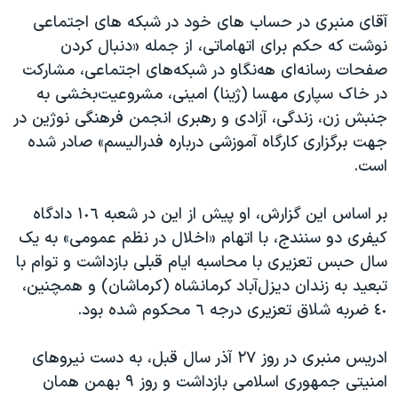
اسرائیل در جنگ
آقای منبری در حساب های خود در شبکه های اجتماعی
نرگس محمدی برنده جایزه نوبل صلح
نوشت که حکم برای اتهاماتی، از جمله «دنبال کردن
صفحات رسانه‌ای هه‌نگاو در شبکه‌های اجتماعی، مشارکت
همایش محافظه‌کاران آمریکا «سی‌پک»
در خاک سپاری مهسا (ژینا) امینی، مشروعیت‌بخشی به
صفحه‌های ویژه
جنبش زن، زندگی، آزادی و رهبری انجمن فرهنگی نوژین در
سفر پرزیدنت ترامپ به چین
جهت برگزاری کارگاه آموزشی درباره فدرالیسم» صادر شده
است.
بر اساس این گزارش، او پیش از این در شعبه ١٠٦ دادگاه
کیفری دو سنندج، با اتهام «اخلال در نظم عمومی» به یک
سال حبس تعزیری با محاسبه ایام قبلی بازداشت و توام با
تبعید به زندان دیزل‌آباد کرمانشاه (کرماشان) و همچنین،
٤٠ ضربه شلاق تعزیری درجه ٦ محکوم شده بود.
ادریس منبری در روز ۲۷ آذر سال قبل، به دست نیروهای
امنیتی جمهوری اسلامی بازداشت و روز ۹ بهمن همان