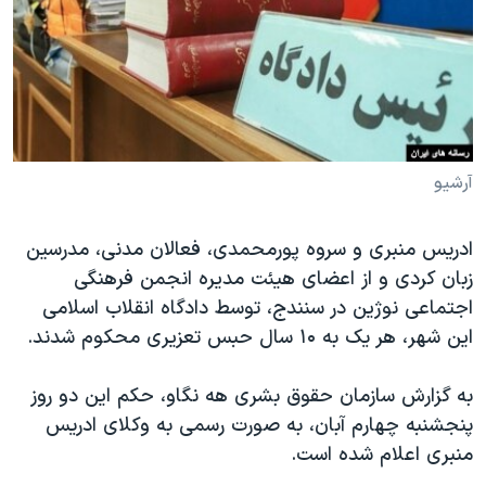
دنبال کنید
مستندها
فرهنگ و زندگی
حقوق شهروندی
انتخابات ریاست جمهوری آمریکا ۲۰۲۴
اقتصادی
حمله جمهوری اسلامی به اسرائیل
رمز مهسا
علم و فناوری
زبانهای مختلف
اسرائیل در جنگ
ورزش زنان در ایران
آرشیو
گالری عکس
اعتراضات زن، زندگی، آزادی
ادریس منبری و سروه پورمحمدی، فعالان مدنی، مدرسین
آرشیو پخش زنده
مجموعه مستندهای دادخواهی
زبان کردی و از اعضای هیئت‌ مدیره انجمن فرهنگی
تریبونال مردمی آبان ۹۸
اجتماعی نوژین در سنندج، توسط دادگاه انقلاب اسلامی
این شهر، هر یک به ۱۰ سال حبس تعزیری محکوم شدند.
دادگاه حمید نوری
چهل سال گروگان‌گیری
به گزارش سازمان حقوق بشری هه نگاو، حکم این دو روز
قانون شفافیت دارائی کادر رهبری ایران
پنجشنبه چهارم آبان، به صورت رسمی به وکلای ادریس
منبری اعلام شده است.
اعتراضات مردمی آبان ۹۸