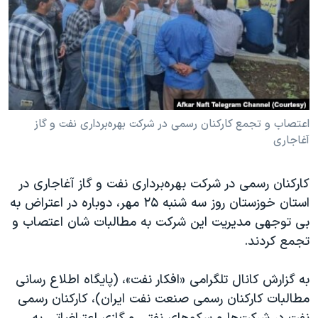
دنبال کنید
مستندها
فرهنگ و زندگی
حقوق شهروندی
انتخابات ریاست جمهوری آمریکا ۲۰۲۴
اقتصادی
حمله جمهوری اسلامی به اسرائیل
رمز مهسا
علم و فناوری
زبانهای مختلف
اسرائیل در جنگ
ورزش زنان در ایران
اعتصاب و تجمع کارکنان رسمی در شرکت بهره‌برداری نفت و گاز
آغاجاری
گالری عکس
اعتراضات زن، زندگی، آزادی
آرشیو پخش زنده
مجموعه مستندهای دادخواهی
کارکنان رسمی در شرکت بهره‌برداری نفت و گاز آغاجاری در
تریبونال مردمی آبان ۹۸
استان خوزستان روز سه شنبه ۲۵ مهر، دوباره در اعتراض به
دادگاه حمید نوری
بی توجهی مدیریت این شرکت به مطالبات شان اعتصاب و
تجمع کردند.
چهل سال گروگان‌گیری
قانون شفافیت دارائی کادر رهبری ایران
به گزارش کانال تلگرامی «افکار نفت»، (پایگاه اطلاع رسانی
اعتراضات مردمی آبان ۹۸
مطالبات کارکنان رسمی صنعت نفت ایران)، کارکنان رسمی