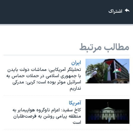
اسرائیل در جنگ
اشتراک
نرگس محمدی برنده جایزه نوبل صلح
همایش محافظه‌کاران آمریکا «سی‌پک»
صفحه‌های ویژه
مطالب مرتبط
سفر پرزیدنت ترامپ به چین
ايران
تحلیلگر آمریکایی: مماشات دولت بایدن
با جمهوری اسلامی در حملات حماس به
اسرائیل موثر بوده است؛ کربی: مدرکی
نداریم
آمريکا
کاخ سفید: اعزام ناوگروه هواپیمابر به
منطقه پیامی روشن به فرصت‌طلبان
است