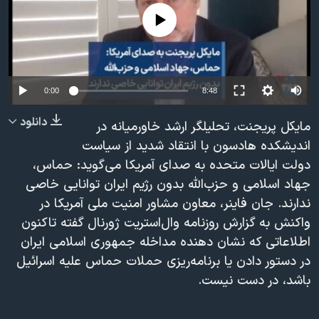
دنبال کنید
مستندها
فرهنگ و زندگی
No media source currently available
حقوق شهروندی
انتخابات ریاست جمهوری آمریکا ۲۰۲۴
اقتصادی
حمله جمهوری اسلامی به اسرائیل
رمز مهسا
علم و فناوری
0:00
8:48
زبانهای مختلف
اسرائیل در جنگ
ورزش زنان در ایران
دانلود
مایکل پریجنت، تحلیلگر ارشد خاورمیانه در
گالری عکس
اعتراضات زن، زندگی، آزادی
اندیشکده هادسون با انتقاد شدید از سیاست
دولت ایالات متحده به صدای آمریکا می‌گوید: حماس،
آرشیو پخش زنده
مجموعه مستندهای دادخواهی
جهاد اسلامی و حزب‌الله بدون رژیم ایران توانایی خاصی
تریبونال مردمی آبان ۹۸
ندارند. جان فاینر، معاون مشاور امنیت ملی آمریکا در
دادگاه حمید نوری
واکنش به گزارش روزنامه وال‌استریت ژورنال گفته تاکنون
اطلاعاتی که نشان دهنده مداخله جمهوری اسلامی ایران
چهل سال گروگان‌گیری
در دستور دادن یا برنامه‌ریزی حملات حماس علیه اسرائیل
قانون شفافیت دارائی کادر رهبری ایران
باشد، در دست نیست.
اعتراضات مردمی آبان ۹۸