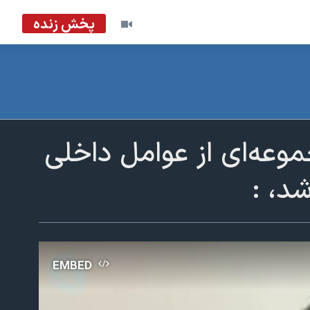
پخش زنده
عه‌ای از عوامل داخلی
، :‌
EMBED