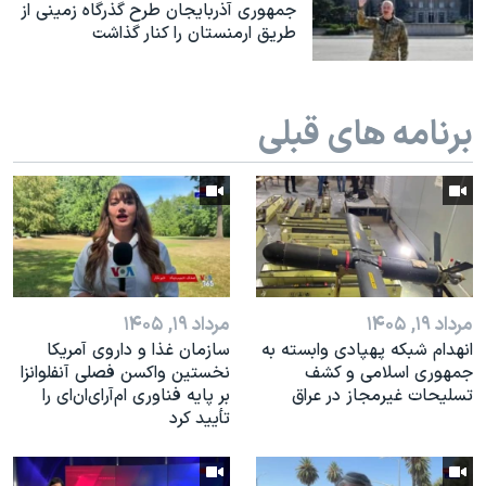
اسرائیل در جنگ
جمهوری آذربایجان طرح گذرگاه زمینی از
طریق ارمنستان را کنار گذاشت
نرگس محمدی برنده جایزه نوبل صلح
همایش محافظه‌کاران آمریکا «سی‌پک»
برنامه های قبلی
صفحه‌های ویژه
سفر پرزیدنت ترامپ به چین
مرداد ۱۹, ۱۴۰۵
مرداد ۱۹, ۱۴۰۵
انهدام شبکه پهپادی وابسته به
سازمان غذا و داروی آمریکا
جمهوری اسلامی و کشف
نخستین واکسن فصلی آنفلوانزا
تسلیحات غیرمجاز در عراق
بر پایه فناوری ام‌آر‌ای‌ان‌ای را
تأیید کرد