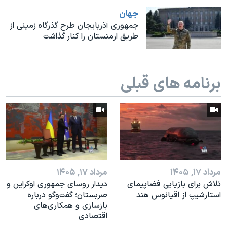
اسرائیل در جنگ
جهان
نرگس محمدی برنده جایزه نوبل صلح
جمهوری آذربایجان طرح گذرگاه زمینی از
طریق ارمنستان را کنار گذاشت
همایش محافظه‌کاران آمریکا «سی‌پک»
صفحه‌های ویژه
سفر پرزیدنت ترامپ به چین
برنامه های قبلی
مرداد ۱۷, ۱۴۰۵
مرداد ۱۷, ۱۴۰۵
تلاش برای بازیابی فضاپیمای
دیدار روسای جمهوری اوکراین و
استارشیپ از اقیانوس هند
صربستان؛ گفت‌وگو درباره
بازسازی و همکاری‌های
اقتصادی