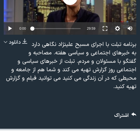
دنبال کنید
مستندها
فرهنگ و زندگی
حقوق شهروندی
انتخابات ریاست جمهوری آمریکا ۲۰۲۴
اقتصادی
حمله جمهوری اسلامی به اسرائیل
0:00
29:59
رمز مهسا
علم و فناوری
دانلود
برنامه تبلت با اجرای مسیح علینژاد نگاهی دارد
زبانهای مختلف
اسرائیل در جنگ
ورزش زنان در ایران
به خبرهای اجتماعی و سیاسی هفته. مصاحبه و
گفتگو با مسئولان و مردم. تبلت از خبرهای سیاسی و
گالری عکس
اعتراضات زن، زندگی، آزادی
اجتماعی روز گزارش تهیه می کند و شما هم از جامعه و
آرشیو پخش زنده
مجموعه مستندهای دادخواهی
محیطی که در آن زندگی می کنید می توانید فیلم و گزارش
تریبونال مردمی آبان ۹۸
تهیه کنید.
دادگاه حمید نوری
چهل سال گروگان‌گیری
اشتراک
قانون شفافیت دارائی کادر رهبری ایران
اعتراضات مردمی آبان ۹۸