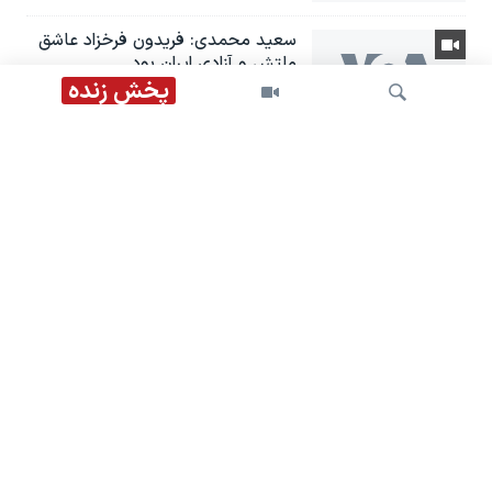
سعید محمدی: فریدون فرخزاد عاشق
ملتش و آزادی ایران بود
پخش زنده
دعوت دوباره عربستان از نخست‌وزیر
عراق و گزارش‌ها از «سفر» هیئت
«چارچوب هماهنگی» به تهران
جستجو
تحریم‌های جدید آمریکا علیه شبکه
قمار و پولشویی جمهوری اسلامی؛
گفت‌وگو با رضا غیبی
چالش حقوقی تازه برای سیاست
مالیاتی زهران ممدانی در نیویورک