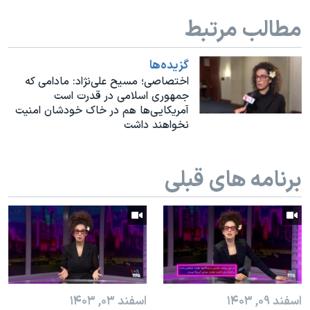
اسرائیل در جنگ
مطالب مرتبط
نرگس محمدی برنده جایزه نوبل صلح
همایش محافظه‌کاران آمریکا «سی‌پک»
گزيده‌ها
صفحه‌های ویژه
اختصاصی؛ مسیح علی‌نژاد: مادامی که
جمهوری اسلامی در قدرت است
سفر پرزیدنت ترامپ به چین
آمریکایی‌ها هم در خاک خودشان امنیت
نخواهند داشت
برنامه های قبلی
اسفند ۰۹, ۱۴۰۳
اسفند ۰۳, ۱۴۰۳