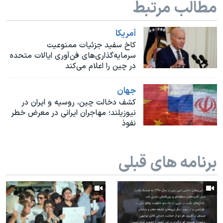
مطالب مرتبط
اسرائیل در جنگ
نرگس محمدی برنده جایزه نوبل صلح
آمريکا
همایش محافظه‌کاران آمریکا «سی‌پک»
کاخ سفید جزئیات ممنوعیت
سرمایه‌گذاری‌های فن‌آوری ایالات متحده
صفحه‌های ویژه
در چین را اعلام می‌کند
سفر پرزیدنت ترامپ به چین
جهان
کشف دخالت چین، روسیه و ایران در
نیوزیلند؛ مهاجران ایرانی در معرض خطر
نفوذ
برنامه های قبلی