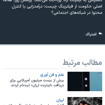
دسترسی به اینترنت آزاد پرداخت می‌کنند. پرسش روز: هدف
اسرائیل در جنگ
اصلی حکومت از فیلترینگ چیست؛ درآمدزایی یا کنترل
نرگس محمدی برنده جایزه نوبل صلح
محتوا در شبکه‌های اجتماعی؟
همایش محافظه‌کاران آمریکا «سی‌پک»
صفحه‌های ویژه
اشتراک
سفر پرزیدنت ترامپ به چین
مطالب مرتبط
علم و فن آوری
بیش از بیست میلیون آمریکایی برای
دریافت «اینترنت ارزان» ثبت‌نام کردند
ايران