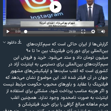
دنبال کنید
مستندها
فرهنگ و زندگی
No media source currently available
حقوق شهروندی
انتخابات ریاست جمهوری آمریکا ۲۰۲۴
اقتصادی
حمله جمهوری اسلامی به اسرائیل
رمز مهسا
علم و فناوری
0:00
29:59
زبانهای مختلف
اسرائیل در جنگ
ورزش زنان در ایران
دانلود
گزارش‌ها از ایران حاکی است که سیم‌کارت‌های
گالری عکس
اعتراضات زن، زندگی، آزادی
بین‌المللی برای دور زدن فیلترینگ بین ۱۰ تا ۹۰
میلیون تومان داد و ستد می‌شود. خرید و فروش این
آرشیو پخش زنده
مجموعه مستندهای دادخواهی
سیم‌کارت‌های بین‌المللی برای دسترسی به اینترنت آزاد در
تریبونال مردمی آبان ۹۸
کشوری است که اغلب سایت‌ها و اپلیکیشن‌های مشهور
دادگاه حمید نوری
جهان در آن فیلتر شده اند. این موضوع نشان می‌دهد که
فیلترینگ با عقاید و باورهای محبوب حکومت مرتبط نیست
چهل سال گروگان‌گیری
و اگر هزینه مناسب پرداخت شود، مشکلی برای استفاده از
قانون شفافیت دارائی کادر رهبری ایران
اینترنت به صورت نامحدود وجود ندارد. همچنین اغلب
اعتراضات مردمی آبان ۹۸
مردم ماهانه مبالغ گزافی را برای خرید فیلترشکن و