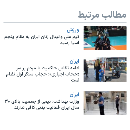
اسرائیل در جنگ
مطالب مرتبط
نرگس محمدی برنده جایزه نوبل صلح
همایش محافظه‌کاران آمریکا «سی‌پک»
ورزش
صفحه‌های ویژه
تیم ملی والیبال زنان ایران به مقام پنجم
آسیا رسید
سفر پرزیدنت ترامپ به چین
ايران
ادامه تقابل حاکمیت با مردم بر سر
«حجاب اجباری»؛ حجاب سنگر اول نظام
است
ايران
وزارت بهداشت: نیمی از جمعیت بالای ۳۰
سال ایران فعالیت بدنی کافی ندارند