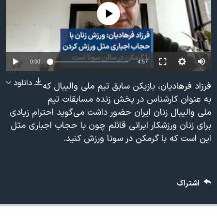
دنبال کنید
مستندها
فرهنگ و زندگی
No media source currently available
حقوق شهروندی
انتخابات ریاست جمهوری آمریکا ۲۰۲۴
اقتصادی
حمله جمهوری اسلامی به اسرائیل
رمز مهسا
علم و فناوری
0:00
4:57
زبانهای مختلف
اسرائیل در جنگ
ورزش زنان در ایران
دانلود
فرزاد فرهادیان، بازیکن سابق تیم ملی والیبال که
گالری عکس
اعتراضات زن، زندگی، آزادی
به عنوان کارشناس در پخش زنده مسابقات تیم
ملی والیبال زنان ایران حضور داشت می‌گوید احترام زیادی
آرشیو پخش زنده
مجموعه مستندهای دادخواهی
برای زنان ورزشکار ایرانی قائلم چون با حجاب اجباری مثل
تریبونال مردمی آبان ۹۸
این است که با گرمکن در سونا ورزش کنید.
دادگاه حمید نوری
چهل سال گروگان‌گیری
اشتراک
قانون شفافیت دارائی کادر رهبری ایران
اعتراضات مردمی آبان ۹۸