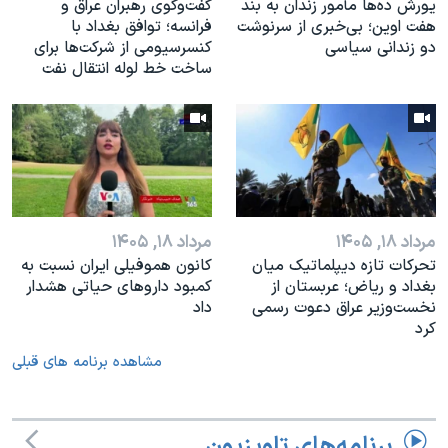
یورش ده‌ها مأمور زندان به بند
گفت‌وگوی رهبران عراق و
هفت اوین؛ بی‌خبری از سرنوشت
فرانسه؛ توافق بغداد با
دو زندانی سیاسی
کنسرسیومی از شرکت‌ها برای
ساخت خط لوله انتقال نفت
مرداد ۱۸, ۱۴۰۵
مرداد ۱۸, ۱۴۰۵
تحرکات تازه دیپلماتیک میان
کانون هموفیلی ایران نسبت به
بغداد و ریاض؛ عربستان از
کمبود داروهای حیاتی هشدار
نخست‌وزیر عراق دعوت رسمی
داد
کرد
مشاهده برنامه های قبلی
برنامه‌های تلویزیون