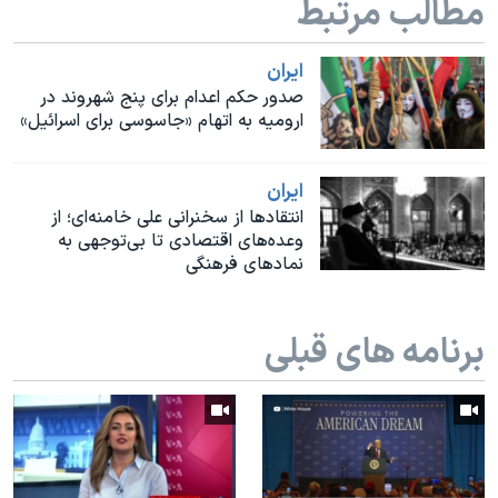
مطالب مرتبط
اسرائیل در جنگ
نرگس محمدی برنده جایزه نوبل صلح
ايران
همایش محافظه‌کاران آمریکا «سی‌پک»
صدور حکم اعدام برای پنج شهروند در
ارومیه به اتهام «جاسوسی برای اسرائیل»
صفحه‌های ویژه
سفر پرزیدنت ترامپ به چین
ايران
انتقادها از سخنرانی علی خامنه‌ای؛ از
وعده‌های اقتصادی تا بی‌توجهی به
نمادهای فرهنگی
برنامه های قبلی