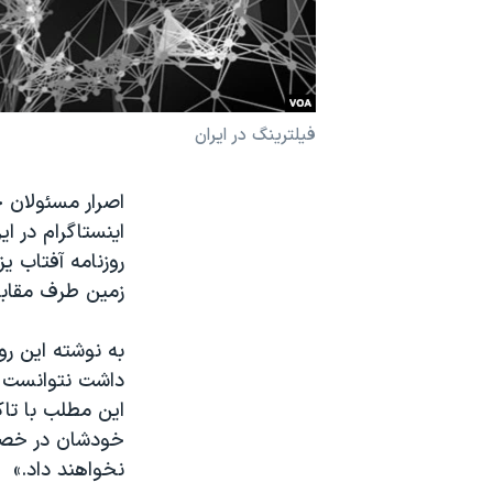
نرگس محمدی برنده جایزه نوبل صلح
همایش محافظه‌کاران آمریکا «سی‌پک»
صفحه‌های ویژه
فیلترینگ در ایران
سفر پرزیدنت ترامپ به چین
اصرار مسئولان 
اینستاگرام در 
روزنامه آفتاب ی
زمین طرف مقابل 
به نوشته این رو
داشت نتوانست تع
این مطلب با تاک
خودشان در خصوص
نخواهند داد.»