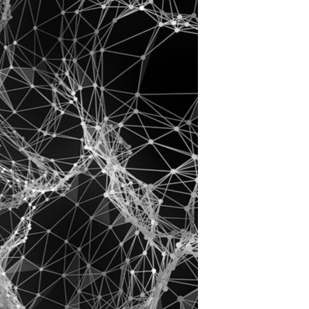
مستندها
فرهنگ و زندگی
حقوق شهروندی
انتخابات ریاست جمهوری آمریکا ۲۰۲۴
اقتصادی
حمله جمهوری اسلامی به اسرائیل
رمز مهسا
علم و فناوری
اسرائیل در جنگ
ورزش زنان در ایران
گالری عکس
اعتراضات زن، زندگی، آزادی
آرشیو پخش زنده
مجموعه مستندهای دادخواهی
تریبونال مردمی آبان ۹۸
دادگاه حمید نوری
چهل سال گروگان‌گیری
قانون شفافیت دارائی کادر رهبری ایران
اعتراضات مردمی آبان ۹۸
اسرائیل در جنگ