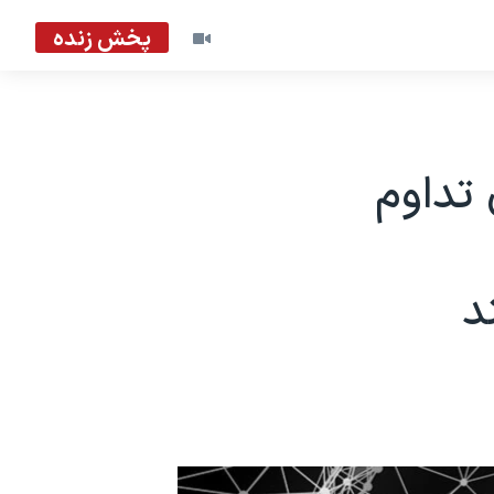
پخش زنده
 تداوم
د