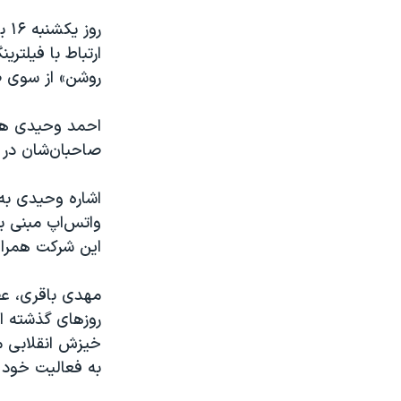
رو
ارتباط با فیلتر
روشن» از سوی ص
احمد وحیدی همچن
صاحبان‌شان در 
اشاره وحیدی به
واتس‌اپ مبنی بر 
این شرکت همراه
مهدی باقری، عض
روزهای گذشته ا
خیزش انقلابی مر
به فعالیت خود د