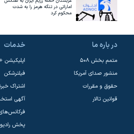
عربستان حمله رژیم ایران به نفتکش
اماراتی در تنگه هرمز را به‌ شدت
محکوم کرد
در باره ما
خدمات
متمم بخش ۵۰۸
اپلیکیشن +VOA
منشور صدای آمریکا
فیلترشکن
حقوق و مقررات
اشتراک خبرن
قوانین تالار
آگهی استخد
فرکانس‌های 
پخش رادیو