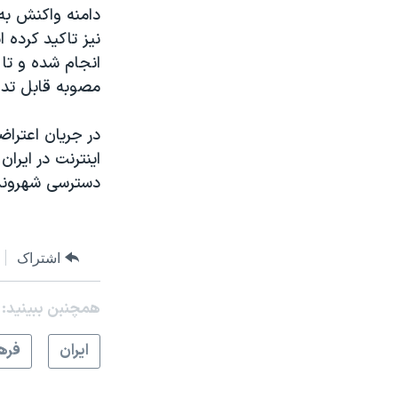
دامنه‌ واکنش به
نیز تاکید کرده 
انجام شده و تا 
مصوبه قابل تدا
در جریان اعترا
اینترنت در ایرا
دسترسی شهروندان
اشتراک
همچنبن ببینید:
ايران
فره