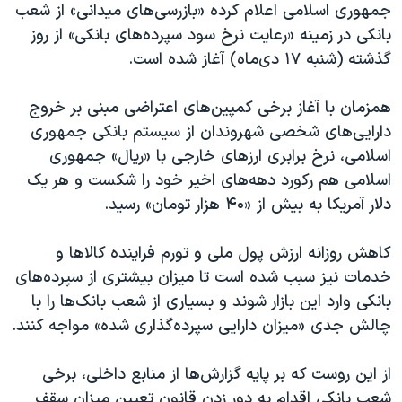
اسرائیل در جنگ
جمهوری اسلامی اعلام کرده «بازرسی‌های میدانی» از شعب
بانکی در زمینه «رعایت نرخ سود سپرده‌های بانکی» از روز
نرگس محمدی برنده جایزه نوبل صلح
گذشته (شنبه ۱۷ دی‌ماه) آغاز شده است.
همایش محافظه‌کاران آمریکا «سی‌پک»
صفحه‌های ویژه
همزمان با آغاز برخی کمپین‌های اعتراضی مبنی بر خروج
دارایی‌های شخصی شهروندان از سیستم بانکی جمهوری
سفر پرزیدنت ترامپ به چین
اسلامی، نرخ برابری ارزهای خارجی با «ریال» جمهوری
اسلامی هم رکورد دهه‌های اخیر خود را شکست و هر یک
دلار آمریکا به بیش از «۴۰ هزار تومان» رسید.
کاهش روزانه ارزش پول ملی و تورم فراینده کالاها و
خدمات نیز سبب شده است تا میزان بیشتری از سپرده‌های
بانکی وارد این بازار شوند و بسیاری از شعب بانک‌ها را با
چالش جدی «میزان دارایی سپرده‌گذاری شده» مواجه کنند.
از این روست که بر پایه گزارش‌ها از منابع داخلی، برخی
شعب بانکی اقدام به دور زدن قانون تعیین میزان سقف