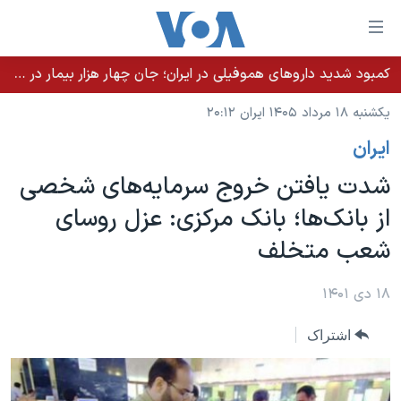
ینکهای
ابل
سترسی
کمبود شدید داروهای هموفیلی در ایران؛ جان چهار هزار بیمار در خطر است
خانه
هش
یکشنبه ۱۸ مرداد ۱۴۰۵ ایران ۲۰:۱۲
نسخه سبک وب‌سایت
ه
ايران
حتوای
موضوع ها
صلی
شدت یافتن خروج‌ سرمایه‌های شخصی
برنامه های تلویزیونی
ایران
هش
از بانک‌ها؛ بانک مرکزی: عزل روسای
جدول برنامه ها
ه
آمریکا
شعب متخلف
فحه
صفحه‌های ویژه
جهان
صلی
فرکانس‌های صدای آمریکا
ورزشی
جام جهانی ۲۰۲۶
۱۸ دی ۱۴۰۱
هش
پخش رادیویی
ه
گزیده‌ها
عملیات خشم حماسی
اشتراک
ستجو
۲۵۰سالگی آمریکا
ویژه برنامه‌ها
یادگیری زبان انگلیسی
ویدیوها
بایگانی برنامه‌های تلویزیونی