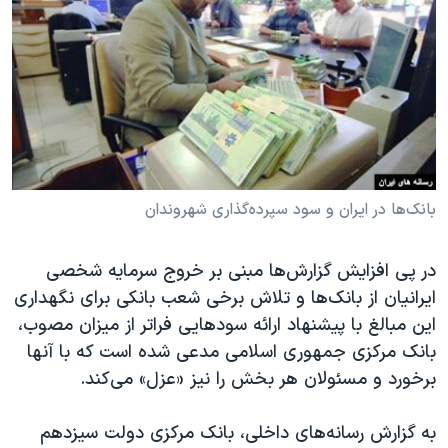
دنبال کنید
مستندها
فرهنگ و زندگی
حقوق شهروندی
انتخابات ریاست جمهوری آمریکا ۲۰۲۴
اقتصادی
حمله جمهوری اسلامی به اسرائیل
رمز مهسا
علم و فناوری
زبانهای مختلف
اسرائیل در جنگ
ورزش زنان در ایران
گالری عکس
اعتراضات زن، زندگی، آزادی
بانک‌ها در ایران و سود سپرده‌گذاری شهروندان
آرشیو پخش زنده
مجموعه مستندهای دادخواهی
در پی افزایش گزارش‌ها مبنی بر خروج سرمایه شخصی
تریبونال مردمی آبان ۹۸
ایرانیان از بانک‌ها و تلاش برخی شعب بانکی برای نگهداری
دادگاه حمید نوری
این مبالغ با پیشنهاد ارائه سودهایی فراتر از میزان مصوب،
چهل سال گروگان‌گیری
بانک مرکزی جمهوری اسلامی مدعی شده است که با آنها
برخورد و مسئولان هر بخش را نیز «عزل» می‌کند.
قانون شفافیت دارائی کادر رهبری ایران
اعتراضات مردمی آبان ۹۸
به گزارش رسانه‌های داخلی، بانک مرکزی دولت سیزدهم