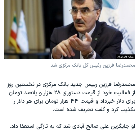
دنبال کنید
مستندها
فرهنگ و زندگی
حقوق شهروندی
انتخابات ریاست جمهوری آمریکا ۲۰۲۴
اقتصادی
حمله جمهوری اسلامی به اسرائیل
رمز مهسا
علم و فناوری
زبانهای مختلف
اسرائیل در جنگ
ورزش زنان در ایران
گالری عکس
اعتراضات زن، زندگی، آزادی
محمدرضا فرزین رئیس کل بانک مرکزی شد
آرشیو پخش زنده
مجموعه مستندهای دادخواهی
محمدرضا فرزین رییس جدید بانک مرکزی در نخستین روز
تریبونال مردمی آبان ۹۸
از فعالیت خود از قیمت دستوری ۲۸ هزار و پانصد تومان
دادگاه حمید نوری
برای دلار خبرداد و قیمت ۴۴ هزار تومان برای هر دلار را
چهل سال گروگان‌گیری
تکذیب کرد و گفت تحریف شده است.
قانون شفافیت دارائی کادر رهبری ایران
او جایگزین علی صالح آبادی شد که به تازگی استعفا داد.
اعتراضات مردمی آبان ۹۸