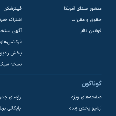
منشور صدای آمریکا
فیلترشکن
حقوق و مقررات
اشتراک خبرن
قوانین تالار
آگهی استخد
فرکانس‌های 
پخش رادیو
یادگیری زبان انگلیسی
نسخه سبک 
دنبال کنید
گوناگون
صفحه‌های ویژه
رؤسای جمهو
آرشیو پخش زنده
بایگانی برن
زبانهای مختلف