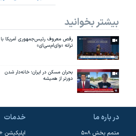
بیشتر بخوانید
رقص معروف رئیس‌جمهوری آمریکا با
ترانه «وای‌ام‌سی‌ای»
بحران مسکن در ایران؛ خانه‌دار شدن
دورتر از همیشه
در باره ما
خدمات
متمم بخش ۵۰۸
اپلیکیشن +VOA