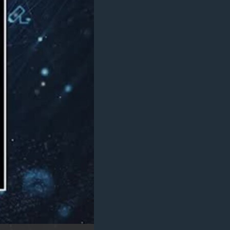
مستندها
فرهنگ و زندگی
حقوق شهروندی
انتخابات ریاست جمهوری آمریکا ۲۰۲۴
اقتصادی
حمله جمهوری اسلامی به اسرائیل
رمز مهسا
علم و فناوری
اسرائیل در جنگ
ورزش زنان در ایران
گالری عکس
اعتراضات زن، زندگی، آزادی
آرشیو پخش زنده
مجموعه مستندهای دادخواهی
تریبونال مردمی آبان ۹۸
دادگاه حمید نوری
چهل سال گروگان‌گیری
قانون شفافیت دارائی کادر رهبری ایران
اعتراضات مردمی آبان ۹۸
اسرائیل در جنگ