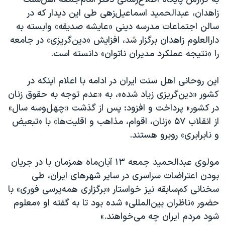
اسرائیل در جنگ
زاهدان، عبدالحمید اسماعیل‌زهی طی این دیدار که در
نرگس محمدی برنده جایزه نوبل صلح
سالن اجتماعات مدرسه دینی «عایشه صدیقه» وابسته به
همایش محافظه‌کاران آمریکا «سی‌پک»
دارالعلوم زاهدان برگزار شد، افزایش «دین‌گریزی» در جامعه
را «نتیجه عملکرد مدیران ناتوان» دانسته است.
صفحه‌های ویژه
سفر پرزیدنت ترامپ به چین
این روحانی اهل سنت ایران در ادامه با اعلام اینکه در
کشور «دین‌گریزی زیاد شده»، به «عدم توجه به حقوق زنان
در کشور» پرداخت و افزود: پس از گذشت «چهل‌و‌سه ‌سال»
از انقلاب ۵۷ «زنان، اقوام، مذاهب و اقلیت‌ها» با «تبعیض
و نابرابری» روبرو هستند.
مولوی عبدالحمید جمعه ١٣ آبان‌ماه همزمان با در جریان
بودن اعتراضات سراسری در سایر شهرهای ایران، طی
سخنانی کم‌سابقه نیز خواستار «برگزاری همه‌پرسی فوری» با
حضور «ناظران بین‌المللی» شده بود تا به گفته او «معلوم
شود مردم ایران چه می‌خواهند.»