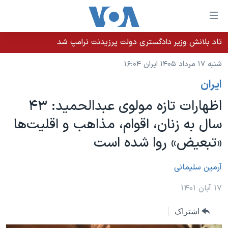
ینکهای
ابل
سترسی
تاد بلانش وزیر دادگستری دولت پرزیدنت ترامپ شد
خانه
هش
شنبه ۱۷ مرداد ۱۴۰۵ ایران ۱۶:۰۴
نسخه سبک وب‌سایت
ه
ايران
حتوای
موضوع ها
صلی
اظهارات تازه مولوی عبدالحمید: ۴۳
برنامه های تلویزیونی
ایران
هش
سال به زنان، اقوام، مذاهب و اقلیت‌ها
جدول برنامه ها
ه
آمریکا
«تبعیض» روا شده است
فحه
صفحه‌های ویژه
جهان
صلی
فرکانس‌های صدای آمریکا
ورزشی
جام جهانی ۲۰۲۶
آرمین سلیمانی
هش
پخش رادیویی
ه
گزیده‌ها
عملیات خشم حماسی
۱۷ آبان ۱۴۰۱
ستجو
۲۵۰سالگی آمریکا
ویژه برنامه‌ها
یادگیری زبان انگلیسی
اشتراک
ویدیوها
بایگانی برنامه‌های تلویزیونی