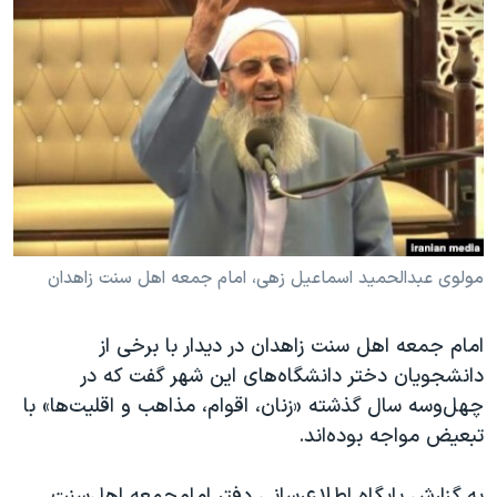
دنبال کنید
مستندها
فرهنگ و زندگی
حقوق شهروندی
انتخابات ریاست جمهوری آمریکا ۲۰۲۴
اقتصادی
حمله جمهوری اسلامی به اسرائیل
رمز مهسا
علم و فناوری
زبانهای مختلف
اسرائیل در جنگ
ورزش زنان در ایران
گالری عکس
اعتراضات زن، زندگی، آزادی
آرشیو پخش زنده
مجموعه مستندهای دادخواهی
مولوی عبدالحمید اسماعیل زهی، امام جمعه اهل سنت زاهدان
تریبونال مردمی آبان ۹۸
دادگاه حمید نوری
امام جمعه اهل سنت زاهدان در دیدار با برخی از
دانشجویان دختر دانشگاه‌های این شهر گفت که در
چهل سال گروگان‌گیری
چهل‌و‌سه ‌سال گذشته «زنان، اقوام، مذاهب و اقلیت‌ها» با
قانون شفافیت دارائی کادر رهبری ایران
تبعیض مواجه بوده‌اند.
اعتراضات مردمی آبان ۹۸
به گزارش پایگاه اطلاع‌رسانی دفتر امام‌جمعه اهل‌سنت