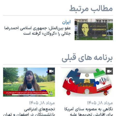
اسرائیل در جنگ
مطالب مرتبط
نرگس محمدی برنده جایزه نوبل صلح
همایش محافظه‌کاران آمریکا «سی‌پک»
ايران
عفو بین‌الملل: جمهوری اسلامی احمدرضا
صفحه‌های ویژه
جلالی را «گروگان» گرفته است
سفر پرزیدنت ترامپ به چین
برنامه های قبلی
مرداد ۱۸, ۱۴۰۵
مرداد ۱۸, ۱۴۰۵
نگاهی به مصوبه سنای آمریکا
تجمع‌های اعتراضی
برای افزایش تحریم‌ها علیه
بازنشستگان در اصفهان و تهران