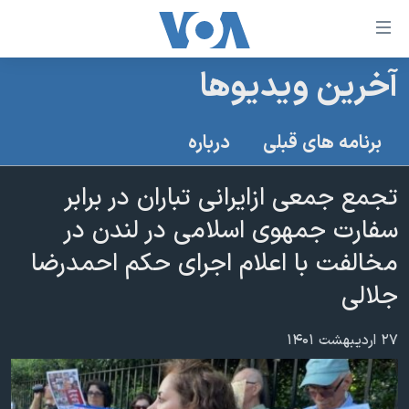
ینکهای
ابل
سترسی
آخرین ویدیوها
خانه
هش
نسخه سبک وب‌سایت
ه
برنامه های قبلی
درباره
حتوای
موضوع ها
صلی
تجمع جمعی ازایرانی تباران در برابر
برنامه های تلویزیونی
ایران
هش
سفارت جمهوی اسلامی در لندن در
جدول برنامه ها
ه
آمریکا
فحه
مخالفت با اعلام اجرای حکم احمدرضا
صفحه‌های ویژه
جهان
صلی
جلالی
فرکانس‌های صدای آمریکا
ورزشی
جام جهانی ۲۰۲۶
هش
پخش رادیویی
ه
گزیده‌ها
عملیات خشم حماسی
۲۷ اردیبهشت ۱۴۰۱
ستجو
۲۵۰سالگی آمریکا
ویژه برنامه‌ها
یادگیری زبان انگلیسی
ویدیوها
بایگانی برنامه‌های تلویزیونی