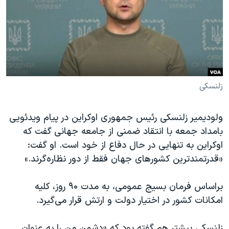
دنبال کنید
مستندها
فرهنگ و زندگی
حقوق شهروندی
انتخابات ریاست جمهوری آمریکا ۲۰۲۴
اقتصادی
حمله جمهوری اسلامی به اسرائیل
رمز مهسا
علم و فناوری
زبانهای مختلف
اسرائیل در جنگ
ورزش زنان در ایران
زلنسکی
گالری عکس
اعتراضات زن، زندگی، آزادی
ولودیمیر زلنسکی رئیس جمهوری اوکراین در پیام ویدئویی
آرشیو پخش زنده
مجموعه مستندهای دادخواهی
بامداد جمعه با انتقاد ضمنی از جامعه جهانی گفت که
تریبونال مردمی آبان ۹۸
اوکراین به تنهایی در حال دفاع از خود است. او گفت:
«قدرتمندترین کشورهای جهان فقط از دور نظاره‌گرند.»
دادگاه حمید نوری
چهل سال گروگان‌گیری
براساس فرمان بسیج عمومی، به مدت ۹۰ روز،‌ کلیه
قانون شفافیت دارائی کادر رهبری ایران
امکانات کشور در اختیار دولت و ارتش قرار می‌گیرد.
اعتراضات مردمی آبان ۹۸
زلنسکی پیشتر هم گفته بود که «دشمن من را به عنوان