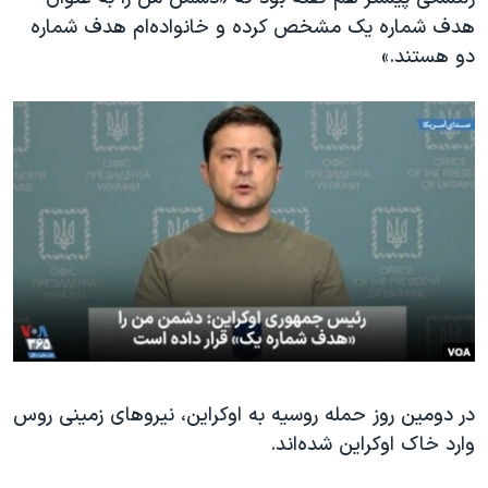
اسرائیل در جنگ
هدف شماره یک مشخص کرده و خانواده‌ام هدف شماره
نرگس محمدی برنده جایزه نوبل صلح
دو هستند.»
همایش محافظه‌کاران آمریکا «سی‌پک»
صفحه‌های ویژه
سفر پرزیدنت ترامپ به چین
در دومین روز حمله روسیه به اوکراین، نیروهای زمینی روس
وارد خاک اوکراین شده‌اند.