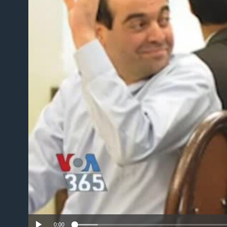
No m
0:00