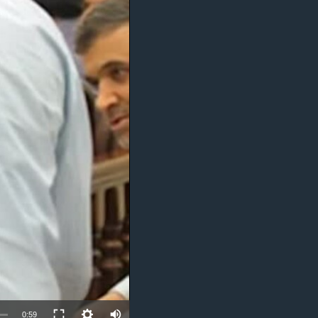
مستندها
فرهنگ و زندگی
حقوق شهروندی
انتخابات ریاست جمهوری آمریکا ۲۰۲۴
اقتصادی
حمله جمهوری اسلامی به اسرائیل
رمز مهسا
علم و فناوری
اسرائیل در جنگ
ورزش زنان در ایران
گالری عکس
اعتراضات زن، زندگی، آزادی
آرشیو پخش زنده
مجموعه مستندهای دادخواهی
تریبونال مردمی آبان ۹۸
دادگاه حمید نوری
چهل سال گروگان‌گیری
قانون شفافیت دارائی کادر رهبری ایران
اعتراضات مردمی آبان ۹۸
اسرائیل در جنگ
0:59