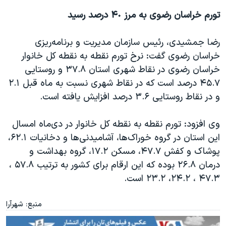
تورم خراسان رضوی به مرز ۴٠ درصد رسید
رضا جمشیدی، رئیس سازمان مدیریت و برنامه‌ریزی
خراسان رضوی گفت: نرخ تورم نقطه به نقطه کل خانوار
خراسان رضوی در نقاط شهری استان ٣٧.٨ و روستایی
۴۵.٧ درصد است که در نقاط شهری نسبت به ماه قبل ٢.١
و در نقاط روستایی ٣.۶ درصد افزایش یافته است
.
وی افزود: تورم نقطه به نقطه کل خانوار در دی‌ماه امسال
این استان در گروه خوراک‌ها، آشامیدنی‌ها و دخانیات ۶٢.١،
پوشاک و کفش ۴٧.٧، مسکن ١٧.٢، گروه بهداشت و
درمان ٢۶.٨ بوده که این ارقام برای کشور به ترتیب ۵٧.٨ ،
۴٧.٣ ، ٢۴.٢، ٢٣.٢ است
.
منبع: شهرآرا