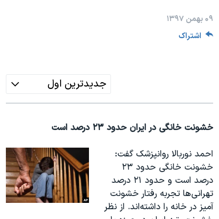
دنبال کنید
مستندها
فرهنگ و زندگی
۰۹ بهمن ۱۳۹۷
حقوق شهروندی
انتخابات ریاست جمهوری آمریکا ۲۰۲۴
اشتراک
اقتصادی
حمله جمهوری اسلامی به اسرائیل
رمز مهسا
علم و فناوری
زبانهای مختلف
اسرائیل در جنگ
ورزش زنان در ایران
جدیدترین اول
گالری عکس
اعتراضات زن، زندگی، آزادی
آرشیو پخش زنده
مجموعه مستندهای دادخواهی
خشونت خانگی در ایران حدود ۲۳ درصد است
تریبونال مردمی آبان ۹۸
دادگاه حمید نوری
احمد نوربالا روانپزشک گفت:
خشونت خانگی حدود ۲۳
چهل سال گروگان‌گیری
درصد است و حدود ۲۱ درصد
قانون شفافیت دارائی کادر رهبری ایران
تهرانی‌ها تجربه رفتار خشونت
اعتراضات مردمی آبان ۹۸
آمیز در خانه را داشته‌اند. از نظر