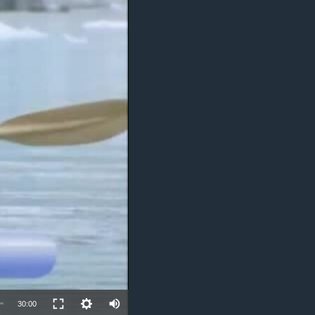
مستندها
فرهنگ و زندگی
حقوق شهروندی
انتخابات ریاست جمهوری آمریکا ۲۰۲۴
اقتصادی
حمله جمهوری اسلامی به اسرائیل
رمز مهسا
علم و فناوری
اسرائیل در جنگ
ورزش زنان در ایران
گالری عکس
اعتراضات زن، زندگی، آزادی
آرشیو پخش زنده
مجموعه مستندهای دادخواهی
تریبونال مردمی آبان ۹۸
دادگاه حمید نوری
چهل سال گروگان‌گیری
قانون شفافیت دارائی کادر رهبری ایران
اعتراضات مردمی آبان ۹۸
30:00
اسرائیل در جنگ