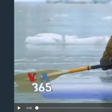
No m
0:00