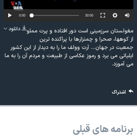
دنبال کنید
مستندها
فرهنگ و زندگی
0:00
30:00
حقوق شهروندی
انتخابات ریاست جمهوری آمریکا ۲۰۲۴
اقتصادی
حمله جمهوری اسلامی به اسرائیل
دانلود
مغولستان سرزمینی است دور افتاده و پرت مملو
از کوهها، صحرا و چمنزارها با پراکنده ترین
رمز مهسا
علم و فناوری
زبانهای مختلف
جمعیت در جهان... آرت وولف ما را به دیدار از این کشور
اسرائیل در جنگ
ورزش زنان در ایران
ایلیاتی می برد و رموز عکاسی از طبیعت و مردم آن را به ما
گالری عکس
اعتراضات زن، زندگی، آزادی
می آموزد.
آرشیو پخش زنده
مجموعه مستندهای دادخواهی
تریبونال مردمی آبان ۹۸
اشتراک
دادگاه حمید نوری
چهل سال گروگان‌گیری
قانون شفافیت دارائی کادر رهبری ایران
برنامه های قبلی
اعتراضات مردمی آبان ۹۸