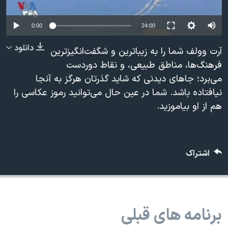
دنبال کنید
مستندها
فرهنگ و زندگی
0:00
24:00
حقوق شهروندی
انتخابات ریاست جمهوری آمریکا ۲۰۲۴
اقتصادی
حمله جمهوری اسلامی به اسرائیل
دانلود
آرت وولف شما را به زیباترین و شگفت‌انگیزترین
فرهنگ‌ها، مناطق طبیعی، و نقاط دوردست
رمز مهسا
علم و فناوری
زبانهای مختلف
می‌برد؛ جاهای دیدنی که شاید گذرتان هرگز به آنجا
اسرائیل در جنگ
ورزش زنان در ایران
نیافتاده باشد. شما در عین حال می‌توانيد رموز عکاسی را
گالری عکس
اعتراضات زن، زندگی، آزادی
هم از او بياموزيد.
آرشیو پخش زنده
مجموعه مستندهای دادخواهی
تریبونال مردمی آبان ۹۸
اشتراک
دادگاه حمید نوری
چهل سال گروگان‌گیری
قانون شفافیت دارائی کادر رهبری ایران
برنامه های قبلی
اعتراضات مردمی آبان ۹۸