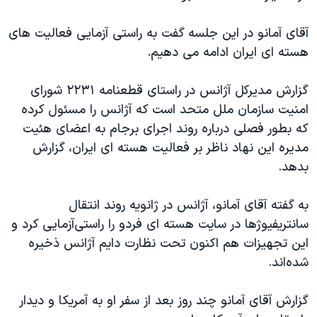
اسرائیل در جنگ
نرگس محمدی برنده جایزه نوبل صلح
آقای آمانو در این جلسه گفت به راستی آزمایی فعالیت های
هسته ای ایران ادامه می دهیم.
همایش محافظه‌کاران آمریکا «سی‌پک»
صفحه‌های ویژه
گزارش مدیرکل آژانس در راستای قطعنامه ۲۲۳۱ شورای
سفر پرزیدنت ترامپ به چین
امنیت سازمان ملل متحد است که آژانس را مسئول کرده
که بطور فصلی درباره روند اجرای برجام به اعضای هئیت
مدیره این نهاد ناظر بر فعالیت هسته ای ایران، گزارش
بدهد.
به گفته آقای آمانو، آژانس در ژانویه روند انتقال
سانتریفیوژها در سایت هسته ای فردو را راستی‌آزمایی کرد و
این تجهیزات هم اکنون تحت نظارت دایم آژانس ذخیره
شده‌اند.
گزارش آقای آمانو چند روز بعد از سفر او به آمریکا و دیدار