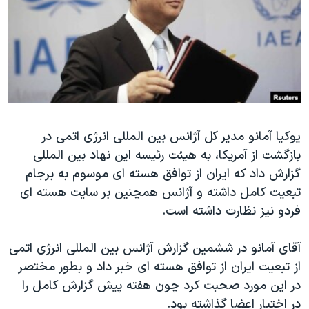
دنبال کنید
مستندها
فرهنگ و زندگی
حقوق شهروندی
انتخابات ریاست جمهوری آمریکا ۲۰۲۴
اقتصادی
حمله جمهوری اسلامی به اسرائیل
رمز مهسا
علم و فناوری
زبانهای مختلف
اسرائیل در جنگ
ورزش زنان در ایران
یوکیا آمانو مدیر کل آژانس بین المللی انرژی اتمی در
گالری عکس
اعتراضات زن، زندگی، آزادی
بازگشت از آمریکا، به هیئت رئیسه این نهاد بین المللی
آرشیو پخش زنده
مجموعه مستندهای دادخواهی
گزارش داد که ایران از توافق هسته ای موسوم به برجام
تریبونال مردمی آبان ۹۸
تبعیت کامل داشته و آژانس همچنین بر سایت هسته ای
فردو نیز نظارت داشته است.
دادگاه حمید نوری
چهل سال گروگان‌گیری
آقای آمانو در ششمین گزارش آژانس بین المللی انرژی اتمی
قانون شفافیت دارائی کادر رهبری ایران
از تبعیت ایران از توافق هسته ای خبر داد و بطور مختصر
در این مورد صحبت کرد چون هفته پیش گزارش کامل را
اعتراضات مردمی آبان ۹۸
در اختیار اعضا گذاشته بود.