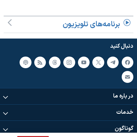
اسرائیل در جنگ
نرگس محمدی برنده جایزه نوبل صلح
برنامه‌های تلویزیون
همایش محافظه‌کاران آمریکا «سی‌پک»
صفحه‌های ویژه
دنبال کنید
سفر پرزیدنت ترامپ به چین
در باره ما
خدمات
گوناگون