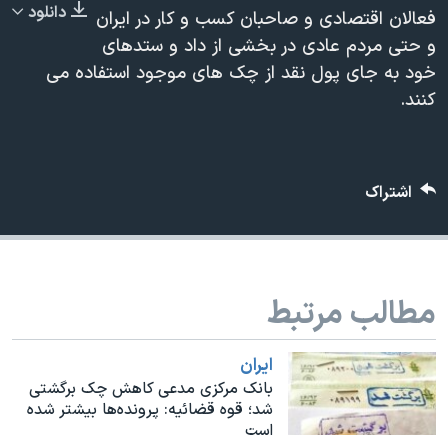
دانلود
فعالان اقتصادی و صاحبان کسب و کار در ایران
دنبال کنید
مستندها
فرهنگ و زندگی
و حتی مردم عادی در بخشی از داد و ستدهای
حقوق شهروندی
انتخابات ریاست جمهوری آمریکا ۲۰۲۴
خود به جای پول نقد از چک های موجود استفاده می
اقتصادی
حمله جمهوری اسلامی به اسرائیل
کنند.
رمز مهسا
علم و فناوری
زبانهای مختلف
اسرائیل در جنگ
ورزش زنان در ایران
اشتراک
گالری عکس
اعتراضات زن، زندگی، آزادی
آرشیو پخش زنده
مجموعه مستندهای دادخواهی
تریبونال مردمی آبان ۹۸
مطالب مرتبط
دادگاه حمید نوری
چهل سال گروگان‌گیری
ايران
قانون شفافیت دارائی کادر رهبری ایران
بانک مرکزی مدعی کاهش چک برگشتی
شد؛ قوه قضائیه: پرونده‌ها بیشتر شده
اعتراضات مردمی آبان ۹۸
است