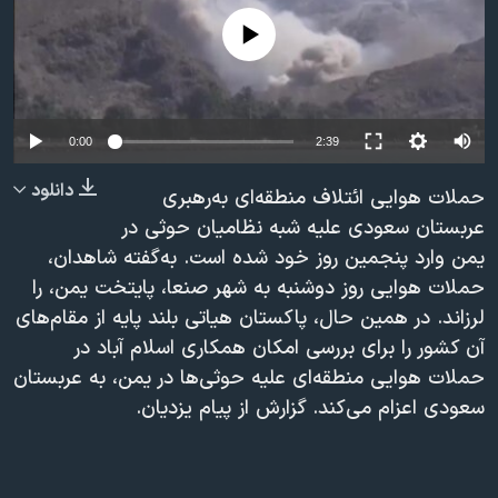
دنبال کنید
مستندها
فرهنگ و زندگی
No media source currently available
حقوق شهروندی
انتخابات ریاست جمهوری آمریکا ۲۰۲۴
اقتصادی
حمله جمهوری اسلامی به اسرائیل
رمز مهسا
علم و فناوری
0:00
2:39
زبانهای مختلف
اسرائیل در جنگ
ورزش زنان در ایران
دانلود
حملات هوایی ائتلاف منطقه‌ای به‌رهبری
گالری عکس
اعتراضات زن، زندگی، آزادی
عربستان سعودی علیه شبه نظامیان حوثی در
یمن وارد پنجمین روز خود شده است. به‌گفته شاهدان،
آرشیو پخش زنده
مجموعه مستندهای دادخواهی
حملات هوایی روز دوشنبه به شهر صنعا، پایتخت يمن، را
تریبونال مردمی آبان ۹۸
لرزاند. در همین حال، پاکستان هیاتی بلند پایه از مقام‌های
دادگاه حمید نوری
آن کشور را برای بررسی امکان همکاری اسلام آباد در
حملات هوایی منطقه‌ای علیه حوثی‌ها در یمن، به عربستان
چهل سال گروگان‌گیری
سعودی اعزام می‌کند. گزارش از پیام یزدیان.
قانون شفافیت دارائی کادر رهبری ایران
اعتراضات مردمی آبان ۹۸