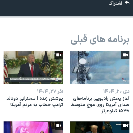
اسرائیل در جنگ
اشتراک
نرگس محمدی برنده جایزه نوبل صلح
همایش محافظه‌کاران آمریکا «سی‌پک»
صفحه‌های ویژه
برنامه های قبلی
سفر پرزیدنت ترامپ به چین
دی ۲۰, ۱۴۰۴
آذر ۲۷, ۱۴۰۴
آغاز پخش رادیویی برنامه‌های
پوشش زنده | سخنرانی دونالد
صدای آمریکا روی موج متوسط
ترامپ خطاب به مردم آمریکا
۱۵۴۸ کیلوهرتز