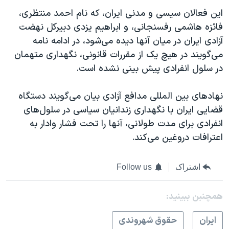
اسرائیل در جنگ
این فعالان سیسی و مدنی ایران، که نام احمد منتظری،
نرگس محمدی برنده جایزه نوبل صلح
فائزه هاشمی رفسنجانی، و ابراهیم یزدی دبیرکل نهضت
همایش محافظه‌کاران آمریکا «سی‌پک»
آزادی ایران در میان آنها دیده می‌شود، در ادامه نامه
می‌گویند در هیچ یک از مقررات قانونی، نگهداری متهمان
صفحه‌های ویژه
در سلول انفرادی پیش بینی نشده است
.
سفر پرزیدنت ترامپ به چین
نهادهای بین المللی مدافع آزادی بیان می‌گویند دستگاه
قضایی ایران با نگهداری زندانیان سیاسی در سلول‌های
انفرادی برای مدت طولانی، آنها را تحت فشار وادار به
اعترافات دروغین می‌کند
.
اشتراک
Follow us
همچنبن ببینید:
ايران
حقوق شهروندی