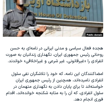
دنبال کنید
مستندها
فرهنگ و زندگی
حقوق شهروندی
انتخابات ریاست جمهوری آمریکا ۲۰۲۴
اقتصادی
حمله جمهوری اسلامی به اسرائیل
رمز مهسا
علم و فناوری
زبانهای مختلف
اسرائیل در جنگ
ورزش زنان در ایران
گالری عکس
اعتراضات زن، زندگی، آزادی
هجده فعال سیاسی و مدنی ایرانی در نامه‌‌ای به حسن
روحانی رئیس جمهوری ایران، نگهداری زندانیان به صورت
آرشیو پخش زنده
مجموعه مستندهای دادخواهی
انفرادی را «غیرقانونی، غیر شرعی و غیراخلاقی» خواندند
.
تریبونال مردمی آبان ۹۸
دادگاه حمید نوری
امضاکنندگان این نامه، که خود را تلاشگران نفی سلول
انفرادی نامیده‌اند، همچنین از رئیس جمهوری ایران
چهل سال گروگان‌گیری
خواسته‌اند تا برای پایان دادن به نگهداری متهمان در
قانون شفافیت دارائی کادر رهبری ایران
سلول انفرادی، که آن را به مثابه شکنجه خوانده‌اند، اقدام
اعتراضات مردمی آبان ۹۸
فوری انجام دهد
.