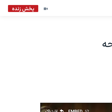
پخش زنده
حه
EMBED
اشتراک