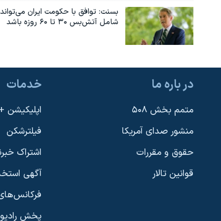
بسنت: توافق با حکومت ایران می‌تواند
شامل آتش‌بس ۳۰ تا ۶۰ روزه باشد
در باره ما
خدمات
متمم بخش ۵۰۸
اپلیکیشن +VOA
منشور صدای آمریکا
فیلترشکن
حقوق و مقررات
اشتراک خبرن
قوانین تالار
آگهی استخد
فرکانس‌های 
پخش رادیو