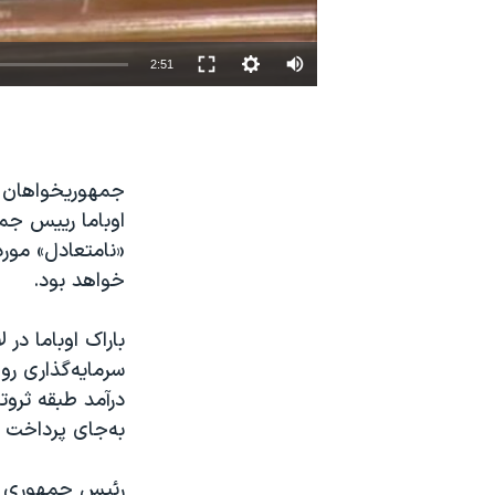
نرگس محمدی برنده جایزه نوبل صلح
همایش محافظه‌کاران آمریکا «سی‌پک»
2:51
صفحه‌های ویژه
سفر پرزیدنت ترامپ به چین
اوباما رییس جمهو
«نامتعادل» مورد
خواهد بود.
سرمایه‌گذاری رو
درآمد طبقه ثروت
به‌جای پرداخت م
رئیس جمهوری آمر