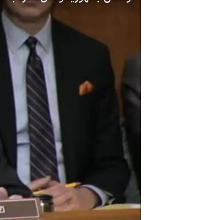
مستندها
فرهنگ و زندگی
حقوق شهروندی
انتخابات ریاست جمهوری آمریکا ۲۰۲۴
اقتصادی
حمله جمهوری اسلامی به اسرائیل
رمز مهسا
علم و فناوری
اسرائیل در جنگ
ورزش زنان در ایران
گالری عکس
اعتراضات زن، زندگی، آزادی
آرشیو پخش زنده
مجموعه مستندهای دادخواهی
تریبونال مردمی آبان ۹۸
دادگاه حمید نوری
چهل سال گروگان‌گیری
قانون شفافیت دارائی کادر رهبری ایران
اعتراضات مردمی آبان ۹۸
اسرائیل در جنگ