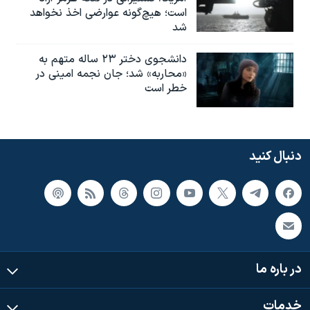
است؛ هیچ‌گونه عوارضی اخذ نخواهد
شد
دانشجوی دختر ۲۳ ساله متهم به
«محاربه» شد؛ جان نجمه امینی در
خطر است
دنبال کنید
در باره ما
خدمات