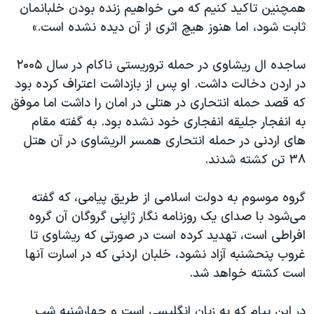
اسرائیل در جنگ
همچنین تاکید کنیم که می خواهیم زنده بودن خلبانمان
ثابت شود، اما هنوز هیچ اثری از آن دیده نشده است.»
نرگس محمدی برنده جایزه نوبل صلح
همایش محافظه‌کاران آمریکا «سی‌پک»
ساجده ال ریشاوی در حمله تروریستی ناکام در سال ۲۰۰۵
صفحه‌های ویژه
در اردن دخالت داشت. او پس از بازداشت اعتراف کرده بود
که قصد حمله انتحاری در هتلی در امان را داشت اما موفق
سفر پرزیدنت ترامپ به چین
به انفجار جلیقه انفجاری خود نشده بود. به گفته مقام
های اردنی در حمله انتحاری همسر الریشاوی در آن هتل
۳۸ تن کشته شدند.
گروه موسوم به دولت اسلامی از طریق پیامی، که گفته
می‌شود با صدای یک روزنامه نگار ژاپنی گروگان آن گروه
افراطی است، تهدید کرده است در صورتی که ریشاوی تا
غروب پنحشنبه آزاد نشود، خلبان اردنی که در اسارت آنها
است کشته خواهد شد.
در این پیام که به زبان انگلیسی است و چهارشنبه شب