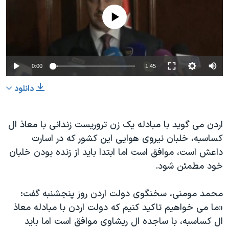
دنبال کنید
مستندها
فرهنگ و زندگی
No media source currently available
حقوق شهروندی
انتخابات ریاست جمهوری آمریکا ۲۰۲۴
اقتصادی
حمله جمهوری اسلامی به اسرائیل
رمز مهسا
علم و فناوری
0:00
1:45
زبانهای مختلف
اسرائیل در جنگ
ورزش زنان در ایران
دانلود
گالری عکس
اعتراضات زن، زندگی، آزادی
آرشیو پخش زنده
مجموعه مستندهای دادخواهی
اردن می گوید با مبادله یک زن تروریست زندانی با معاذ ال
کساسبه، خلبان نیروی هوایی این کشور که در اسارت
تریبونال مردمی آبان ۹۸
داعش است، موافق است اما ابتدا باید از زنده بودن خلبان
دادگاه حمید نوری
خود مطمئن شود.
چهل سال گروگان‌گیری
محمد مومنی، سخنگوی دولت اردن روز پنجشنبه گفت:
قانون شفافیت دارائی کادر رهبری ایران
«ما می خواهیم تاکید کنیم که دولت اردن با مبادله معاذ
اعتراضات مردمی آبان ۹۸
ال کساسبه، با ساجده ال ریشاوی موافق است اما باید