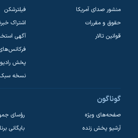
نرگس محمدی برنده جایزه نوبل صلح
منشور صدای آمریکا
فیلترشکن
همایش محافظه‌کاران آمریکا «سی‌پک»
حقوق و مقررات
اشتراک خبرن
صفحه‌های ویژه
قوانین تالار
آگهی استخد
سفر پرزیدنت ترامپ به چین
فرکانس‌های 
پخش رادیو
یادگیری زبان انگلیسی
نسخه سبک 
دنبال کنید
گوناگون
صفحه‌های ویژه
رؤسای جمهو
آرشیو پخش زنده
بایگانی برن
زبانهای مختلف