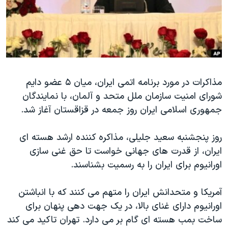
دنبال کنید
مستندها
فرهنگ و زندگی
حقوق شهروندی
انتخابات ریاست جمهوری آمریکا ۲۰۲۴
اقتصادی
حمله جمهوری اسلامی به اسرائیل
رمز مهسا
علم و فناوری
زبانهای مختلف
مذاکرات در مورد برنامه اتمی ایران، میان ۵ عضو دايم
اسرائیل در جنگ
ورزش زنان در ایران
شورای امنیت سازمان ملل متحد و آلمان، با نمایندگان
گالری عکس
اعتراضات زن، زندگی، آزادی
جمهوری اسلامی ایران روز جمعه در قزاقستان آغاز شد.
آرشیو پخش زنده
مجموعه مستندهای دادخواهی
روز پنجشنبه سعید جلیلی، مذاکره کننده ارشد هسته ای
تریبونال مردمی آبان ۹۸
ایران، از قدرت های جهانی خواست تا حق غنی سازی
دادگاه حمید نوری
اورانیوم برای ایران را به رسمیت بشناسند.
چهل سال گروگان‌گیری
آمریکا و متحدانش ایران را متهم می کنند که با انباشتن
قانون شفافیت دارائی کادر رهبری ایران
اورانیوم دارای غنای بالا، در یک جهت دهی پنهان برای
اعتراضات مردمی آبان ۹۸
ساخت بمب هسته ای گام بر می دارد. تهران تاکید می کند