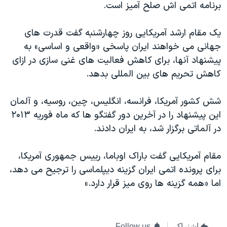
اسرائیل در جنگ
برنامه اتمی اش صلح آمیز است.
نرگس محمدی برنده جایزه نوبل صلح
یک مقام ارشد آمریکایی روز چهارشنبه گفت قدرت های
همایش محافظه‌کاران آمریکا «سی‌پک»
جهانی می خواهند ایران پاسخی «واقعی و اساسی» به
صفحه‌های ویژه
پیشنهاد آنها، برای کاهش فعالیت های غنی سازی در ازای
کاهش تحریم های بین المللی بدهد.
سفر پرزیدنت ترامپ به چین
شش کشور آمریکا، فرانسه، انگلیس، چین، روسیه، و آلمان
این پیشنهاد را در آخرین دور گفتگو ها که ماه فوریه ۲۰۱۳
در آلماتی برگزار شد، به ایران دادند.
مقام آمریکایی گفت باراک اوباما، رییس جمهوری آمریکا،
برای پرونده اتمی ایران گزینه دیپلماسی را ترجیح می دهد،
اما «همه گزینه ها روی میز قرار دارد.»
اشتراک
Follow us