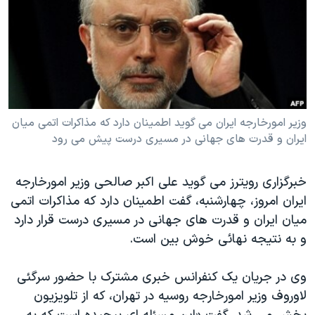
دنبال کنید
مستندها
فرهنگ و زندگی
حقوق شهروندی
انتخابات ریاست جمهوری آمریکا ۲۰۲۴
اقتصادی
حمله جمهوری اسلامی به اسرائیل
رمز مهسا
علم و فناوری
زبانهای مختلف
اسرائیل در جنگ
ورزش زنان در ایران
وزیر امورخارجه ایران می گوید اطمینان دارد که مذاکرات اتمی میان
ایران و قدرت های جهانی در مسیری درست پیش می رود
گالری عکس
اعتراضات زن، زندگی، آزادی
آرشیو پخش زنده
مجموعه مستندهای دادخواهی
خبرگزاری رویترز می گوید علی اکبر صالحی وزیر امورخارجه
تریبونال مردمی آبان ۹۸
ایران امروز، چهارشنبه، گفت اطمینان دارد که مذاکرات اتمی
دادگاه حمید نوری
میان ایران و قدرت های جهانی در مسیری درست قرار دارد
و به نتیجه نهائی خوش بین است.
چهل سال گروگان‌گیری
قانون شفافیت دارائی کادر رهبری ایران
وی در جریان یک کنفرانس خبری مشترک با حضور سرگئی
اعتراضات مردمی آبان ۹۸
لاوروف وزیر امورخارجه روسیه در تهران، که از تلویزیون