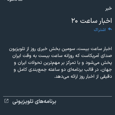
دنبال کنید
مستندها
فرهنگ و زندگی
360p
خبر
حقوق شهروندی
انتخابات ریاست جمهوری آمریکا ۲۰۲۴
480p
480p
360p
240p
Auto
اخبار ساعت ۲۰
اقتصادی
حمله جمهوری اسلامی به اسرائیل
720p
1080p
720p
اشتراک
رمز مهسا
علم و فناوری
1080p
زبانهای مختلف
اسرائیل در جنگ
ورزش زنان در ایران
اخبار ساعت بیست، سومین بخش خبری روز از تلویزیون
گالری عکس
اعتراضات زن، زندگی، آزادی
صدای آمریکاست که روزانه ساعت بیست به وقت ایران
آرشیو پخش زنده
مجموعه مستندهای دادخواهی
پخش می‌شود و با تمرکز بر مهم‌ترین تحولات ایران و
جهان، در قالب برنامه‌ای دو ساعته جمع‌بندی کامل و
تریبونال مردمی آبان ۹۸
دقیقی از اخبار روز ارائه می‌دهد.
دادگاه حمید نوری
چهل سال گروگان‌گیری
قانون شفافیت دارائی کادر رهبری ایران
برنامه‌های تلویزیونی
اعتراضات مردمی آبان ۹۸