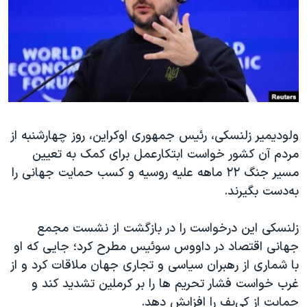
دنبال کنید
مستندها
فرهنگ و زندگی
حقوق شهروندی
انتخابات ریاست جمهوری آمریکا ۲۰۲۴
اقتصادی
حمله جمهوری اسلامی به اسرائیل
رمز مهسا
علم و فناوری
زبانهای مختلف
اسرائیل در جنگ
ورزش زنان در ایران
ولودیمیر زلنسکی، رئیس جمهوری اوکراین، روز چهارشنبه از
گالری عکس
اعتراضات زن، زندگی، آزادی
مردم آن کشور خواست ابتکار‌عمل برای کمک به تعیین
آرشیو پخش زنده
مجموعه مستندهای دادخواهی
مسیر جنگ ۲۲ ماهه علیه روسیه و کسب حمایت جهانی را
تریبونال مردمی آبان ۹۸
به‌دست بگیرند.
دادگاه حمید نوری
زلنسکی این درخواست را در بازگشت از نشست مجمع
چهل سال گروگان‌گیری
جهانی اقتصاد در داووس سوئیس مطرح کرد؛ جایی که او
قانون شفافیت دارائی کادر رهبری ایران
با شماری از رهبران سیاسی و تجاری جهان ملاقات کرد و از
غرب خواست فشار تحریم ها را بر کرملین تشدید کند و
اعتراضات مردمی آبان ۹۸
حمایت از کی‌یف را افزایش دهد.