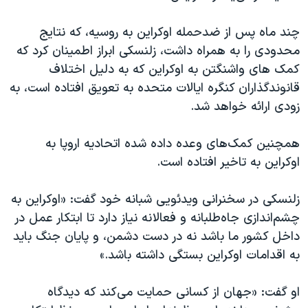
اسرائیل در جنگ
نرگس محمدی برنده جایزه نوبل صلح
چند ماه پس از ضدحمله اوکراین به روسیه، که نتایج
محدودی را به همراه داشت، زلنسکی ابراز اطمینان کرد که
همایش محافظه‌کاران آمریکا «سی‌پک»
کمک های واشنگتن به اوکراین که به دلیل اختلاف
صفحه‌های ویژه
قانوندگذاران کنگره ایالات متحده به تعویق افتاده است، به
سفر پرزیدنت ترامپ به چین
زودی ارائه خواهد شد.
همچنین کمک‌های وعده داده شده اتحادیه اروپا به
اوکراین به تاخیر افتاده است.
زلنسکی در سخنرانی ویدئویی شبانه خود گفت: «اوکراین به
چشم‌اندازی جاه‌طلبانه و فعالانه نیاز دارد تا ابتکار عمل در
داخل کشور ما باشد نه در دست دشمن، و پایان جنگ باید
به اقدامات اوکراین بستگی داشته باشد.»
او گفت: «جهان از کسانی حمایت می‌کند که دیدگاه