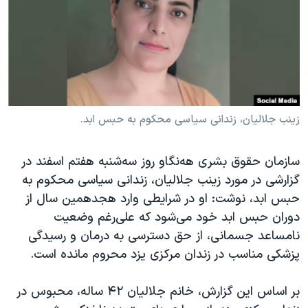
دنبال کنید
مستندها
فرهنگ و زندگی
حقوق شهروندی
انتخابات ریاست جمهوری آمریکا ۲۰۲۴
اقتصادی
حمله جمهوری اسلامی به اسرائیل
رمز مهسا
علم و فناوری
زبانهای مختلف
اسرائیل در جنگ
ورزش زنان در ایران
زینب جلالیان، زندانی سیاسی محکوم به حبس ابد.
گالری عکس
اعتراضات زن، زندگی، آزادی
سازمان حقوق بشری هەنگاو روز سه‌شنبه هفتم اسفند در
آرشیو پخش زنده
مجموعه مستندهای دادخواهی
گزارشی در مورد زینب جلالیان، زندانی سیاسی محکوم به
تریبونال مردمی آبان ۹۸
حبس ابد، نوشت: او در شرایطی وارد هجدهمین سال از
دادگاه حمید نوری
دوران حبس ابد خود می‌شود که علی‌رغم وضعیت
نامساعد جسمانی، از حق دسترسی به درمان و رسیدگی
چهل سال گروگان‌گیری
پزشکی مناسب در زندان مرکزی یزد محروم مانده است.
قانون شفافیت دارائی کادر رهبری ایران
اعتراضات مردمی آبان ۹۸
بر اساس این گزارش، خانم جلالیان ۴۲ ساله، محبوس در