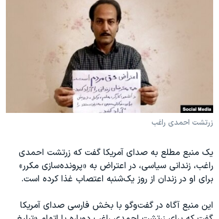
دنبال کنید
مستندها
فرهنگ و زندگی
حقوق شهروندی
انتخابات ریاست جمهوری آمریکا ۲۰۲۴
اقتصادی
حمله جمهوری اسلامی به اسرائیل
رمز مهسا
علم و فناوری
زبانهای مختلف
اسرائیل در جنگ
ورزش زنان در ایران
گالری عکس
اعتراضات زن، زندگی، آزادی
آرشیو پخش زنده
مجموعه مستندهای دادخواهی
زرتشت احمدی راغب
تریبونال مردمی آبان ۹۸
دادگاه حمید نوری
یک منبع مطلع به صدای آمریکا گفت که زرتشت احمدی
راغب، زندانی سیاسی، در اعتراض به «پرونده‌سازی مکرر»
چهل سال گروگان‌گیری
برای او در زندان از روز یک‌شنبه اعتصاب غذا کرده است.
قانون شفافیت دارائی کادر رهبری ایران
اعتراضات مردمی آبان ۹۸
این منبع آگاه در گفت‌وگو با بخش فارسی صدای آمریکا
گفت که برای زرتشت احمدی راغب دوباره با اتهام «تبلیغ