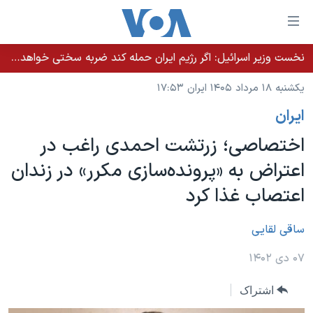
ینکهای
ابل
سترسی
نخست وزیر اسرائيل: اگر رژیم ایران حمله کند ضربه سختی خواهد خورد
خانه
هش
یکشنبه ۱۸ مرداد ۱۴۰۵ ایران ۱۷:۵۳
نسخه سبک وب‌سایت
ه
ايران
حتوای
موضوع ها
صلی
اختصاصی؛ زرتشت احمدی راغب در
برنامه های تلویزیونی
ایران
هش
اعتراض به «پرونده‌سازی مکرر» در زندان
جدول برنامه ها
ه
آمریکا
اعتصاب غذا کرد
فحه
صفحه‌های ویژه
جهان
صلی
فرکانس‌های صدای آمریکا
ورزشی
جام جهانی ۲۰۲۶
ساقی لقایی
هش
پخش رادیویی
ه
گزیده‌ها
عملیات خشم حماسی
۰۷ دی ۱۴۰۲
ستجو
۲۵۰سالگی آمریکا
ویژه برنامه‌ها
یادگیری زبان انگلیسی
اشتراک
ویدیوها
بایگانی برنامه‌های تلویزیونی