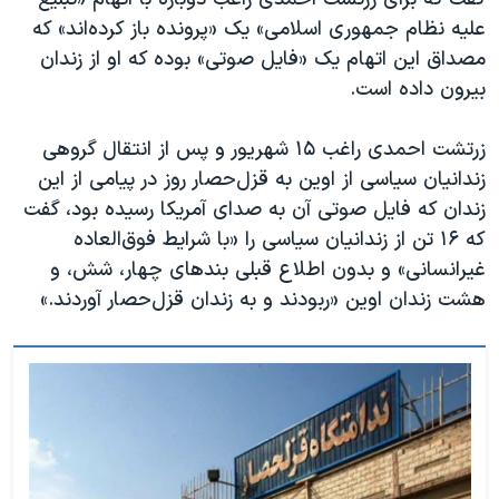
اسرائیل در جنگ
علیه نظام جمهوری اسلامی» یک «پرونده باز کرده‌اند» که
نرگس محمدی برنده جایزه نوبل صلح
مصداق این اتهام یک «فایل صوتی» بوده که او از زندان
همایش محافظه‌کاران آمریکا «سی‌پک»
بیرون داده است.
صفحه‌های ویژه
زرتشت احمدی راغب ۱۵ شهریور و پس از انتقال گروهی
سفر پرزیدنت ترامپ به چین
زندانیان سیاسی از اوین به قزل‌حصار روز در پیامی از این
زندان که فایل صوتی آن به صدای آمریکا رسیده بود، گفت
که ۱۶ تن از زندانیان سیاسی را «با شرایط فوق‌العاده
غیرانسانی» و بدون اطلاع قبلی بندهای چهار، شش،‌ و
هشت زندان اوین «ربودند و به زندان قزل‌حصار آوردند.»