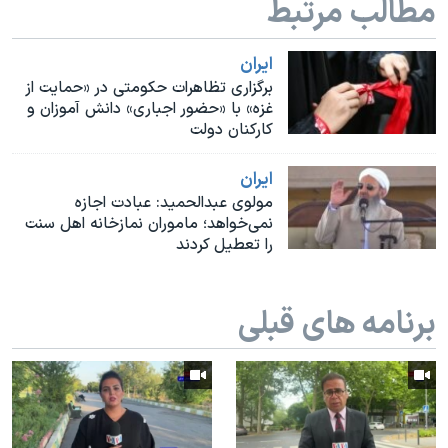
مطالب مرتبط
اسرائیل در جنگ
نرگس محمدی برنده جایزه نوبل صلح
ايران
همایش محافظه‌کاران آمریکا «سی‌پک»
برگزاری تظاهرات حکومتی در «حمایت از
غزه» با «حضور اجباری» دانش آموزان و
صفحه‌های ویژه
کارکنان دولت
سفر پرزیدنت ترامپ به چین
ايران
مولوی عبدالحمید: عبادت اجازه
نمی‌خواهد؛ ماموران نمازخانه اهل سنت
را تعطیل کردند
برنامه های قبلی