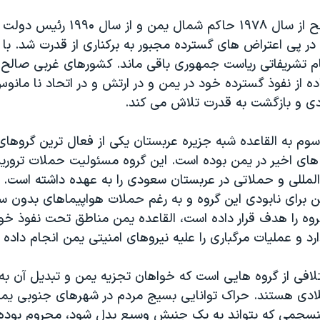
علی عبدالله صالح از سال ۱۹۷۸ حاکم شمال
که در سال ۲۰۱۱ در پی اعتراض های گسترده مجبور به برکناری از قدرت شد. ب
۲۰در مقام تشریفاتی ریاست جمهوری باقی ماند. کشورهای غربی صالح
اده از نفوذ گسترده خود در یمن و در ارتش و در اتحاد نا مانو
ادی و بازگشت به قدرت تلاش می کند.
سوم به القاعده شبه جزیره عربستان یکی از فعال ترین گروها
های اخیر در یمن بوده است. این گروه مسئولیت حملات ترور
المللی و حملاتی در عربستان سعودی را به عهده داشته است. 
 برای نابودی این گروه و به رغم حملات هواپیماهای بدون سر
روه را هدف قرار داده است، القاعده یمن مناطق تحت نفوذ خود
د و عملیات مرگباری را علیه نیروهای امنیتی یمن انجام داده 
لافی از گروه هایی است که خواهان تجزیه یمن و تبدیل آن 
هه ۱۹۹۰ میلادی هستند. حراک توانایی بسیج مردم در شهرهای جنوبی یمن 
نسجمی که بتواند به یک جنبش وسیع بدل شود، محروم بوده