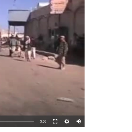
مستندها
فرهنگ و زندگی
حقوق شهروندی
انتخابات ریاست جمهوری آمریکا ۲۰۲۴
اقتصادی
حمله جمهوری اسلامی به اسرائیل
رمز مهسا
علم و فناوری
اسرائیل در جنگ
ورزش زنان در ایران
گالری عکس
اعتراضات زن، زندگی، آزادی
آرشیو پخش زنده
مجموعه مستندهای دادخواهی
تریبونال مردمی آبان ۹۸
دادگاه حمید نوری
چهل سال گروگان‌گیری
قانون شفافیت دارائی کادر رهبری ایران
اعتراضات مردمی آبان ۹۸
3:08
اسرائیل در جنگ