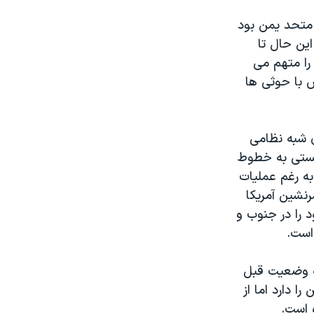
 یمن و از سال ۱۹۹۰ رئیس دولت متحد یمن بود
ا این حال تا
 را متهم می
س با حوثی ها
ی شبه نظامی
یستی به خطوط
به رغم عملیات
نشین آمریکا
 را در جنوب و
است.
به وضعیت قبل
را دارد اما از
 است.