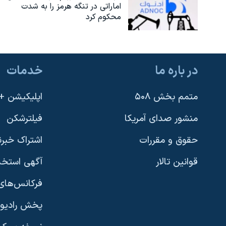
اماراتی در تنگه هرمز را به‌ شدت
محکوم کرد
در باره ما
خدمات
متمم بخش ۵۰۸
اپلیکیشن +VOA
منشور صدای آمریکا
فیلترشکن
حقوق و مقررات
اشتراک خبرن
قوانین تالار
آگهی استخد
فرکانس‌های 
پخش رادیو
یادگیری زبان انگلیسی