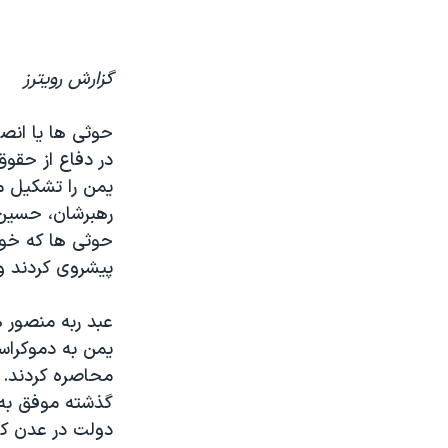
نرگس محمدی برنده جایزه نوبل صلح
همایش محافظه‌کاران آمریکا «سی‌پک»
گزارش رویترز
صفحه‌های ویژه
حوثی ها یا انصا
سفر پرزیدنت ترامپ به چین
حوثی ها که خود 
پیشروی کردند و
یمن به دموکراس
محاصره کردند. ا
گذشته موفق به 
دولت در عدن کرد