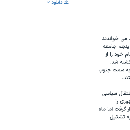
دانلود
EMBED
اشتراک
د می خواندند
شیعیان زیدی یک پنجم جامعه
حوثی ها نام خود را از
۲۰ توسط ارتش یمن کشته شد.
ل به سمت جنوب
ند.
تواند انتقال سیاسی
وری را
ر گرفت اما ماه
به تشکیل