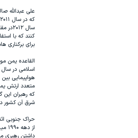
سال ۱۲
کنند که با استف
برای برکناری ه
القاعده یمن مو
اسلامی در سال 
هواپیمایی بین 
متعدد ارتش یمن
که رهبران این گ
شرق آن کشور دار
حراک جنوبی ائت
از د
داشتن رهبری م