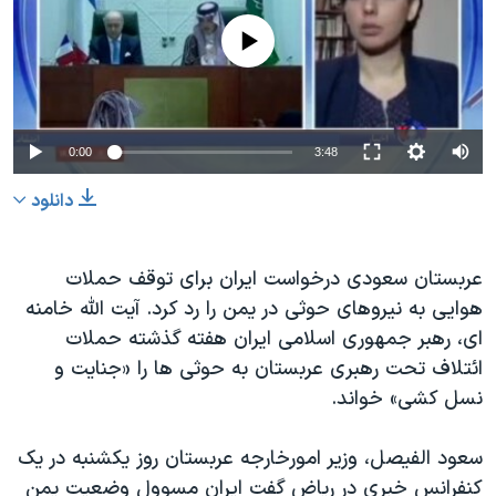
دنبال کنید
مستندها
فرهنگ و زندگی
No media source currently available
حقوق شهروندی
انتخابات ریاست جمهوری آمریکا ۲۰۲۴
اقتصادی
حمله جمهوری اسلامی به اسرائیل
رمز مهسا
علم و فناوری
0:00
3:48
زبانهای مختلف
اسرائیل در جنگ
ورزش زنان در ایران
دانلود
گالری عکس
اعتراضات زن، زندگی، آزادی
آرشیو پخش زنده
مجموعه مستندهای دادخواهی
عربستان سعودی درخواست ایران برای توقف حملات
تریبونال مردمی آبان ۹۸
هوایی به نیروهای حوثی در یمن را رد کرد. آیت الله خامنه
ای، رهبر جمهوری اسلامی ایران هفته گذشته حملات
دادگاه حمید نوری
ائتلاف تحت رهبری عربستان به حوثی ها را «جنایت و
چهل سال گروگان‌گیری
نسل کشی» خواند.
قانون شفافیت دارائی کادر رهبری ایران
سعود الفیصل، وزیر امورخارجه عربستان روز یکشنبه در یک
اعتراضات مردمی آبان ۹۸
کنفرانس خبری در ریاض گفت ایران مسوول وضعیت یمن