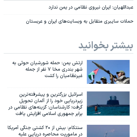
عبداللهیان: ایران نیروی نظامی در یمن ندارد
حملات سایبری متقابل به وبسایت‌های ایران و عربستان
بیشتر بخوانید
ارتش یمن: حمله شورشیان حوثی به
شهر بندری مخا ۷ نفر از جمله
غیرنظامیان را کشت
اسرائيل بزرگترین و پیشرفته‌ترین
زیردریایی خود را از آلمان تحویل
گرفت؛ کارشناسان: گزینه‌های نظامی در
برابر جمهوری اسلامی افزایش یافت
سنتکام: بیش از ۲۰ کشتی جنگی آمریکا
در ماموریت محاصره دریایی علیه