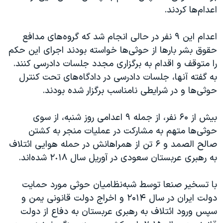
اسرائیل در جنگ
اعدام‌ها کردند.
نرگس محمدی برنده جایزه نوبل صلح
اعدام این ٩ نفر در حالی انجام شد که گروه‌های مدافع
همایش محافظه‌کاران آمریکا «سی‌پک»
حقوق بشر بارها از حوثی‌ها خواسته بودند اجرای این حکم
صفحه‌های ویژه
را متوقف و اقدام به برگزاری مجدد جلسات دادرسی کنند.
سفر پرزیدنت ترامپ به چین
به گفته آنها، جلسات دادرسی در دادگاه‌های تحت کنترل
حوثی‌ها و در شرایطی نامناسب برگزار شده بودند.
بیش از ۶۰ نفر، از جمله ٩ اعدامی روز شنبه، از سوی
حوثی‌ها متهم به مشارکت در عملیات منجر به کشتن
صالح الصمد و ۶ تن از همراهانش در حمله هوایی ائتلاف
به رهبری عربستان سعودی در آوریل سال ٢٠١٨ شده‌اند.
با تسخیر صنعا توسط شبه‌نظامیان حوثی مورد حمایت
دولت ایران در سال ۲۰۱۴ و اخراج دولت قانونی یمن و
سپس ورود ائتلاف به رهبری عربستان به دفاع از دولت