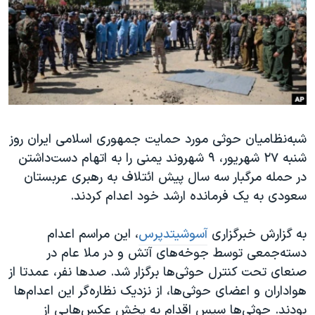
دنبال کنید
مستندها
فرهنگ و زندگی
حقوق شهروندی
انتخابات ریاست جمهوری آمریکا ۲۰۲۴
اقتصادی
حمله جمهوری اسلامی به اسرائیل
رمز مهسا
علم و فناوری
زبانهای مختلف
اسرائیل در جنگ
ورزش زنان در ایران
شبه‌نظامیان حوثی مورد حمایت جمهوری اسلامی ایران روز
گالری عکس
اعتراضات زن، زندگی، آزادی
شنبه ۲٧ شهریور، ٩ شهروند یمنی را به اتهام دست‌داشتن
آرشیو پخش زنده
مجموعه مستندهای دادخواهی
در حمله مرگبار سه سال پیش ائتلاف به رهبری عربستان
تریبونال مردمی آبان ۹۸
سعودی به یک فرمانده ارشد خود اعدام کردند.
دادگاه حمید نوری
به گزارش خبرگزاری
آسوشیتدپرس
، این مراسم اعدام
چهل سال گروگان‌گیری
دسته‌جمعی توسط جوخه‌های آتش و در ملا عام در
قانون شفافیت دارائی کادر رهبری ایران
صنعای تحت کنترل حوثی‌ها برگزار شد. صدها نفر، عمدتا از
هواداران و اعضای حوثی‌ها، از نزدیک نظاره‌گر این اعدام‌ها
اعتراضات مردمی آبان ۹۸
بودند. حوثی‌ها سپس اقدام به پخش عکس‌هایی از