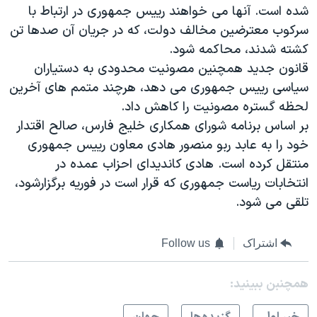
اسرائیل در جنگ
شده است. آنها می خواهند رییس جمهوری در ارتباط با
سرکوب معترضین مخالف دولت، که در جریان آن صدها تن
نرگس محمدی برنده جایزه نوبل صلح
کشته شدند، محاکمه شود.
همایش محافظه‌کاران آمریکا «سی‌پک»
قانون جدید همچنین مصونیت محدودی به دستیاران
صفحه‌های ویژه
سیاسی رییس جمهوری می دهد، هرچند متمم های آخرین
لحظه گستره مصونیت را کاهش داد.
سفر پرزیدنت ترامپ به چین
بر اساس برنامه شورای همکاری خلیج فارس، صالح اقتدار
خود را به عابد ربو منصور هادی معاون رییس جمهوری
منتقل کرده است. هادی کاندیدای احزاب عمده در
انتخابات ریاست جمهوری که قرار است در فوریه برگزارشود،
تلقی می شود.
اشتراک
Follow us
همچنبن ببینید: