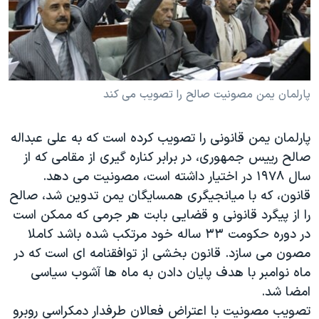
دنبال کنید
مستندها
فرهنگ و زندگی
حقوق شهروندی
انتخابات ریاست جمهوری آمریکا ۲۰۲۴
اقتصادی
حمله جمهوری اسلامی به اسرائیل
رمز مهسا
علم و فناوری
پارلمان یمن مصونیت صالح را تصویب می کند
زبانهای مختلف
اسرائیل در جنگ
ورزش زنان در ایران
پارلمان یمن قانونی را تصویب کرده است که به علی عبداله
گالری عکس
اعتراضات زن، زندگی، آزادی
صالح رییس جمهوری، در برابر کناره گیری از مقامی که از
آرشیو پخش زنده
مجموعه مستندهای دادخواهی
سال ۱۹۷۸ در اختیار داشته است، مصونیت می دهد.
قانون، که با میانجیگری همسایگان یمن تدوین شد، صالح
تریبونال مردمی آبان ۹۸
را از پیگرد قانونی و قضایی بابت هر جرمی که ممکن است
دادگاه حمید نوری
در دوره حکومت ۳۳ ساله خود مرتکب شده باشد کاملا
چهل سال گروگان‌گیری
مصون می سازد. قانون بخشی از توافقنامه ای است که در
ماه نوامبر با هدف پایان دادن به ماه ها آشوب سیاسی
قانون شفافیت دارائی کادر رهبری ایران
امضا شد.
اعتراضات مردمی آبان ۹۸
تصویب مصونیت با اعتراض فعالان طرفدار دمکراسی روبرو