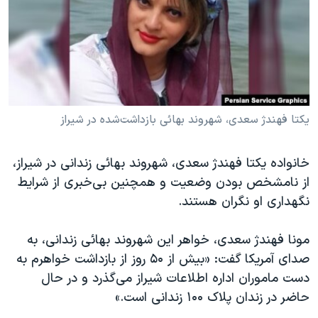
دنبال کنید
مستندها
فرهنگ و زندگی
حقوق شهروندی
انتخابات ریاست جمهوری آمریکا ۲۰۲۴
اقتصادی
حمله جمهوری اسلامی به اسرائیل
رمز مهسا
علم و فناوری
زبانهای مختلف
اسرائیل در جنگ
ورزش زنان در ایران
یکتا فهندژ سعدی، شهروند بهائی بازداشت‌شده در شیراز
گالری عکس
اعتراضات زن، زندگی، آزادی
خانواده یکتا فهندژ سعدی، شهروند بهائی زندانی در شیراز،
آرشیو پخش زنده
مجموعه مستندهای دادخواهی
از نامشخص بودن وضعیت و همچنین بی‌خبری از شرایط
تریبونال مردمی آبان ۹۸
نگهداری او نگران هستند.
دادگاه حمید نوری
مونا فهندژ سعدی، خواهر این شهروند بهائی زندانی، به
چهل سال گروگان‌گیری
صدای آمریکا گفت: «بیش از ۵۰ روز از بازداشت خواهرم به
قانون شفافیت دارائی کادر رهبری ایران
دست ماموران اداره اطلاعات شیراز می‌گذرد و در حال
حاضر در زندان پلاک ۱۰۰ زندانی است.»
اعتراضات مردمی آبان ۹۸