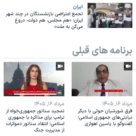
اسرائیل در جنگ
ايران
نرگس محمدی برنده جایزه نوبل صلح
تجمع اعتراضی بازنشستگان در چند شهر
ایران؛ «هم مجلس، هم دولت، دروغ
همایش محافظه‌کاران آمریکا «سی‌پک»
می‌گن به ملت»‌
صفحه‌های ویژه
سفر پرزیدنت ترامپ به چین
برنامه های قبلی
مرداد ۱۶, ۱۴۰۵
مرداد ۱۶, ۱۴۰۵
فرق شورشیان حوثی با دیگر
تمجید سناتور جمهوری‌خواه از
نیابتی‌های جمهوری اسلامی؛
ترامپ برای مذاکره با جمهوری
گفت‌وگو با یاسین اهوازی
اسلامی؛ انتقاد سناتور دموکرات
از مدیریت جنگ