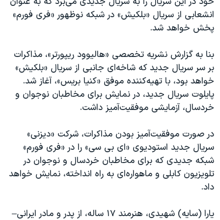
خود در این سریال را به سریال جدیدی می‌برد که به عنوان
اسرائیل در جنگ
انشعابی از سریال «بلکیش» در شبکه نوظهور «فری فورم»
نرگس محمدی برنده جایزه نوبل صلح
پخش خواهد شد.
همایش محافظه‌کاران آمریکا «سی‌پک»
بنا به گزارش نشریه تخصصی «هالیوود ریپورتر»، مذاکرات
صفحه‌های ویژه
بر سر سریال جدید که شاخه‌ای جانبی از سریال «بلکیش»
سفر پرزیدنت ترامپ به چین
خواهد بود، با تهیه‌کننده موفق «کنیا بریس»، آغاز شد.
پایلوت سریال جدید، در نمایش برای مخاطبان نوجوان و
خردسال، آزمایشی موفقیت‌آمیز داشت.
در صورت موفقیت‌آمیز بودن مذاکرات، شرکت «دیزنی»
سریال جدید استودیوی «ای بی سی» را در «فری فورم»
شبکه جدیدی که برای مخاطبان خردسال و نوجوان در
تلویزیون کابلی و ماهواره‌ای به راه انداخته، نمایش خواهد
داد.
یارا (سایه) شهیدی، هنرمند ۱۷ ساله، از پدر و مادر ایرانی–