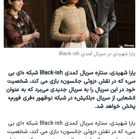
دنبال کنید
مستندها
فرهنگ و زندگی
حقوق شهروندی
انتخابات ریاست جمهوری آمریکا ۲۰۲۴
اقتصادی
حمله جمهوری اسلامی به اسرائیل
رمز مهسا
علم و فناوری
زبانهای مختلف
اسرائیل در جنگ
ورزش زنان در ایران
یارا شهیدی در سریال کمدی Black-ish
گالری عکس
اعتراضات زن، زندگی، آزادی
یارا شهیدی، ستاره سریال کمدی Black-ish شبکه «ای بی
آرشیو پخش زنده
مجموعه مستندهای دادخواهی
سی» که در نقش «زوئی جانسون» بازی می کند، شخصیت
تریبونال مردمی آبان ۹۸
خود در این سریال را به سریال جدیدی می‌برد که به عنوان
دادگاه حمید نوری
انشعابی از سریال «بلکیش» در شبکه نوظهور «فری فورم»
پخش خواهد شد.
چهل سال گروگان‌گیری
قانون شفافیت دارائی کادر رهبری ایران
یارا شهیدی، ستاره سریال کمدی
Black-ish
شبکه «ای بی
اعتراضات مردمی آبان ۹۸
سی» که در نقش «زوئی جانسون» بازی می کند، شخصیت