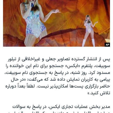
دنبال کنید
مستندها
فرهنگ و زندگی
حقوق شهروندی
انتخابات ریاست جمهوری آمریکا ۲۰۲۴
اقتصادی
حمله جمهوری اسلامی به اسرائیل
رمز مهسا
علم و فناوری
زبانهای مختلف
اسرائیل در جنگ
ورزش زنان در ایران
گالری عکس
اعتراضات زن، زندگی، آزادی
پس از انتشار گسترده تصاویر جعلی و غیراخلاقی از تیلور
آرشیو پخش زنده
مجموعه مستندهای دادخواهی
سوییفت، پلتفرم «ایکس» جستجو برای نام این خواننده را
تریبونال مردمی آبان ۹۸
مسدود کرد. روز شنبه، در پاسخ به جستجوی نام سوییفت،
دادگاه حمید نوری
پیامی به کاربران نمایش داده شد که می‌گفت: «در حال
حاضر بارگزاری پست‌ها امکان‌پذیر نیست. لطفاً بعداً دوباره
چهل سال گروگان‌گیری
تلاش کنید.»
قانون شفافیت دارائی کادر رهبری ایران
اعتراضات مردمی آبان ۹۸
مدیر بخش عملیات تجاری ایکس، در پاسخ به سوالات