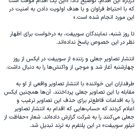
درباره این اقدام، توضیح داد: «این یک اقدام موقت است
اسرائیل در جنگ
که با احتیاط فراوان و با هدف اولویت دادن به امنیت در
نرگس محمدی برنده جایزه نوبل صلح
این مورد انجام شده است.»
همایش محافظه‌کاران آمریکا «سی‌پک»
تا روز شنبه، نمایندگان سوییفت، به درخواست برای اظهار
صفحه‌های ویژه
نظر در این خصوص پاسخ نداده‌اند.
سفر پرزیدنت ترامپ به چین
انتشار تصاویر جعلی و زننده از سوییفت در ایکس از روز
چهارشنبه آغاز شد و موجی از واکنش‌ها را به دنبال داشت.
طرفداران این خواننده با انتشار تصاویر واقعی از او به
مقابله با این تصاویر جعلی پرداختند. آن‌ها همچنین ایکس
را به اقدامات قاطع‌تر برای حذف این تصاویر ترغیب و
اعلام کردند که حساب‌هایی که اقدام به انتشار تصاویر
جعلی می‌کنند را به شرکت گزارش داده‌اند. شعار «حفاظت از
تیلور سوییفت» در این پلتفرم به ترند تبدیل شد.