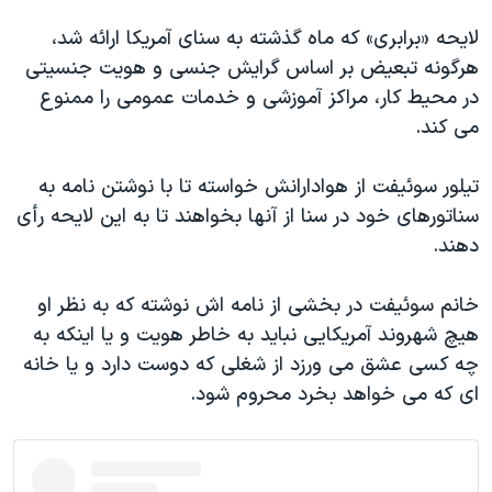
اسرائیل در جنگ
لایحه «برابری» که ماه گذشته به سنای آمریکا ارائه شد،
نرگس محمدی برنده جایزه نوبل صلح
هرگونه تبعیض بر اساس گرایش جنسی و هویت جنسیتی
همایش محافظه‌کاران آمریکا «سی‌پک»
در محیط کار، مراکز آموزشی و خدمات عمومی را ممنوع
صفحه‌های ویژه
می کند.
سفر پرزیدنت ترامپ به چین
تیلور سوئیفت از هوادارانش خواسته تا با نوشتن نامه به
سناتورهای خود در سنا از آنها بخواهند تا به این لایحه رأی
دهند.
خانم سوئیفت در بخشی از نامه اش نوشته که به نظر او
هیچ شهروند آمریکایی نباید به خاطر هویت و یا اینکه به
چه کسی عشق می ورزد از شغلی که دوست دارد و یا خانه
ای که می خواهد بخرد محروم شود.