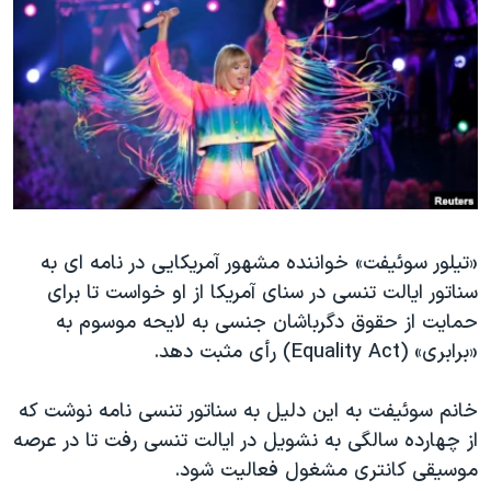
دنبال کنید
مستندها
فرهنگ و زندگی
حقوق شهروندی
انتخابات ریاست جمهوری آمریکا ۲۰۲۴
اقتصادی
حمله جمهوری اسلامی به اسرائیل
رمز مهسا
علم و فناوری
زبانهای مختلف
اسرائیل در جنگ
ورزش زنان در ایران
گالری عکس
اعتراضات زن، زندگی، آزادی
آرشیو پخش زنده
مجموعه مستندهای دادخواهی
«تیلور سوئیفت» خواننده مشهور آمریکایی در نامه ای به
سناتور ایالت تنسی در سنای آمریکا از او خواست تا برای
تریبونال مردمی آبان ۹۸
حمایت از حقوق دگرباشان جنسی به لایحه موسوم به
دادگاه حمید نوری
«برابری» (Equality Act) رأی مثبت دهد.
چهل سال گروگان‌گیری
خانم سوئیفت به این دلیل به سناتور تنسی نامه نوشت که
قانون شفافیت دارائی کادر رهبری ایران
از چهارده سالگی به نشویل در ایالت تنسی رفت تا در عرصه
اعتراضات مردمی آبان ۹۸
موسیقی کانتری مشغول فعالیت شود.