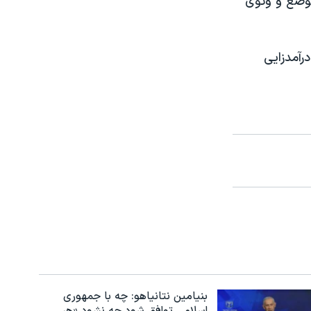
 موضع و وتوی
درآمدزایی
بنیامین نتانیاهو: چه با جمهوری