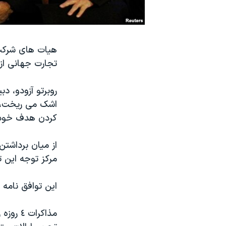
نرگس محمدی برنده جایزه نوبل صلح
همایش محافظه‌کاران آمریکا «سی‌پک»
هیات های شرکت 
صفحه‌های ویژه
تجارت جهانی از سال ١٩٩٥ و از زمان تاسیس این سازم
سفر پرزیدنت ترامپ به چین
روبرتو آزودو، د
اشک می ریخت، گ
کردن هدف خود
از میان برداشتن
مرکز توجه این ت
این توافق نامه باید مورد تایید ٥٩
مذاکرات