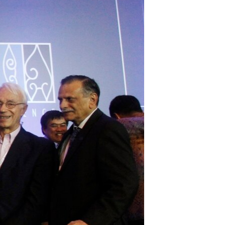
مستندها
فرهنگ و زندگی
حقوق شهروندی
انتخابات ریاست جمهوری آمریکا ۲۰۲۴
اقتصادی
حمله جمهوری اسلامی به اسرائیل
رمز مهسا
علم و فناوری
اسرائیل در جنگ
ورزش زنان در ایران
گالری عکس
اعتراضات زن، زندگی، آزادی
آرشیو پخش زنده
مجموعه مستندهای دادخواهی
تریبونال مردمی آبان ۹۸
دادگاه حمید نوری
چهل سال گروگان‌گیری
قانون شفافیت دارائی کادر رهبری ایران
اعتراضات مردمی آبان ۹۸
اسرائیل در جنگ