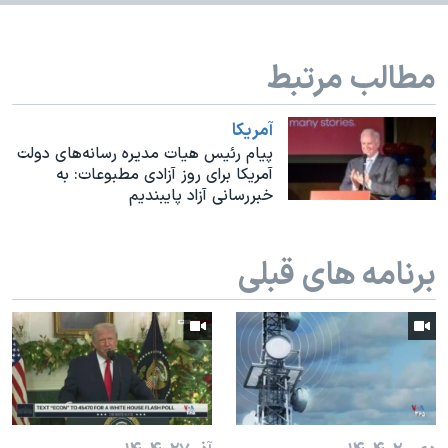
اسرائیل در جنگ
نرگس محمدی برنده جایزه نوبل صلح
مطالب مرتبط
همایش محافظه‌کاران آمریکا «سی‌پک»
صفحه‌های ویژه
آمريکا
سفر پرزیدنت ترامپ به چین
پیام رئیس هیات مدیره رسانه‌های دولت
آمریکا برای روز آزادی مطبوعات: به
خبررسانی آزاد پایبندیم
برنامه های قبلی