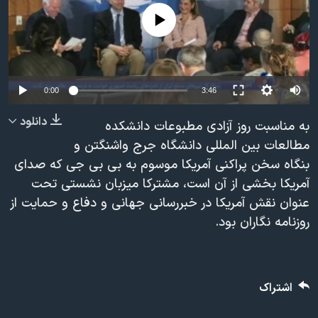
دنبال کنید
مستندها
فرهنگ و زندگی
No media source currently available
حقوق شهروندی
انتخابات ریاست جمهوری آمریکا ۲۰۲۴
اقتصادی
حمله جمهوری اسلامی به اسرائیل
رمز مهسا
علم و فناوری
0:00
3:46
زبانهای مختلف
اسرائیل در جنگ
ورزش زنان در ایران
دانلود
به مناسبت روز آزادی مطبوعات دانشکده
گالری عکس
اعتراضات زن، زندگی، آزادی
مطالعات بین المللی دانشگاه جرج واشنگتن و
بنگاه سخن پراکنی آمریکا موسوم به بی بی جی که صدای
آرشیو پخش زنده
مجموعه مستندهای دادخواهی
آمریکا بخشی از آن است، مشترکا میزبان نشستی تحت
تریبونال مردمی آبان ۹۸
عنوان نقش آمریکا در خبررسانی جهانی و دفاع و حمایت از
دادگاه حمید نوری
روزنامه نگاران بود.
چهل سال گروگان‌گیری
قانون شفافیت دارائی کادر رهبری ایران
اشتراک
اعتراضات مردمی آبان ۹۸