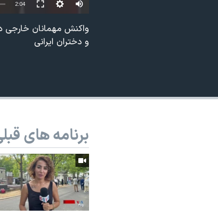
2:04
نرگس محمدی برنده جایزه نوبل صلح
واکنش مهمانان خارجی در
همایش محافظه‌کاران آمریکا «سی‌پک»
و دختران ایرانی
صفحه‌های ویژه
سفر پرزیدنت ترامپ به چین
برنامه های قبل