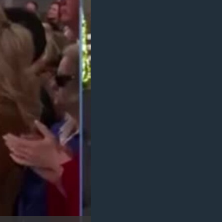
مستندها
فرهنگ و زندگی
حقوق شهروندی
انتخابات ریاست جمهوری آمریکا ۲۰۲۴
اقتصادی
حمله جمهوری اسلامی به اسرائیل
رمز مهسا
علم و فناوری
اسرائیل در جنگ
ورزش زنان در ایران
گالری عکس
اعتراضات زن، زندگی، آزادی
آرشیو پخش زنده
مجموعه مستندهای دادخواهی
تریبونال مردمی آبان ۹۸
دادگاه حمید نوری
چهل سال گروگان‌گیری
قانون شفافیت دارائی کادر رهبری ایران
اعتراضات مردمی آبان ۹۸
اسرائیل در جنگ