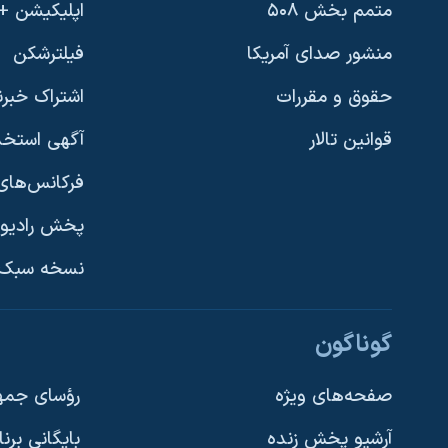
متمم بخش ۵۰۸
اپلیکیشن +VOA
منشور صدای آمریکا
فیلترشکن
حقوق و مقررات
اشتراک خبرن
قوانین تالار
آگهی استخد
فرکانس‌های 
پخش رادیو
یادگیری زبان انگلیسی
نسخه سبک 
دنبال کنید
گوناگون
صفحه‌های ویژه
رؤسای جمهو
آرشیو پخش زنده
بایگانی برن